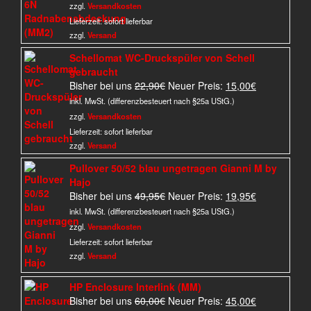
Preis
Preis
zzgl.
Versandkosten
war:
ist:
Lieferzeit:
sofort lieferbar
30,00€
25,00€.
zzgl.
Versand
Schellomat WC-Druckspüler von Schell
gebraucht
Ursprünglicher
Aktueller
Bisher bei uns
22,90
€
Neuer Preis:
15,00
€
Preis
Preis
inkl. MwSt. (differenzbesteuert nach §25a UStG.)
war:
ist:
zzgl.
Versandkosten
22,90€
15,00€.
Lieferzeit:
sofort lieferbar
zzgl.
Versand
Pullover 50/52 blau ungetragen Gianni M by
Hajo
Ursprünglicher
Aktueller
Bisher bei uns
49,95
€
Neuer Preis:
19,95
€
Preis
Preis
inkl. MwSt. (differenzbesteuert nach §25a UStG.)
war:
ist:
zzgl.
Versandkosten
49,95€
19,95€.
Lieferzeit:
sofort lieferbar
zzgl.
Versand
HP Enclosure Interlink (MM)
Ursprünglicher
Aktueller
Bisher bei uns
60,00
€
Neuer Preis:
45,00
€