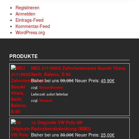
Registrieren
Anmelden
Eintrags-Feed
Kommentar-Feed
WordPress.org
PRODUKTE
NEU J1118002 Zahnriemensatz Suzuki Vitara,
Swift, Baleno, X-90
Ursprünglicher
Aktueller
Bisher bei uns
99,95
€
Neuer Preis:
45,90
€
Preis
Preis
zzgl.
Versandkosten
war:
ist:
Lieferzeit:
sofort lieferbar
99,95€
45,90€.
zzgl.
Versand
1x Originale VW Polo 6N
Radnabenabdeckung (MM2)
Ursprünglicher
Aktueller
Bisher bei uns
30,00
€
Neuer Preis:
25,00
€