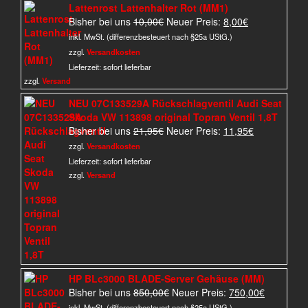
Lattenrost Lattenhalter Rot (MM1)
Ursprünglicher
Aktueller
Bisher bei uns
10,00
€
Neuer Preis:
8,00
€
Preis
Preis
inkl. MwSt. (differenzbesteuert nach §25a UStG.)
war:
ist:
zzgl.
Versandkosten
10,00€
8,00€.
Lieferzeit:
sofort lieferbar
zzgl.
Versand
NEU 07C133529A Rückschlagventil Audi Seat
Skoda VW 113898 original Topran Ventil 1,8T
Ursprünglicher
Aktueller
Bisher bei uns
21,95
€
Neuer Preis:
11,95
€
Preis
Preis
zzgl.
Versandkosten
war:
ist:
Lieferzeit:
sofort lieferbar
21,95€
11,95€.
zzgl.
Versand
HP BLc3000 BLADE-Server Gehäuse (MM)
Ursprünglicher
Aktueller
Bisher bei uns
850,00
€
Neuer Preis:
750,00
€
Preis
Preis
inkl. MwSt. (differenzbesteuert nach §25a UStG.)