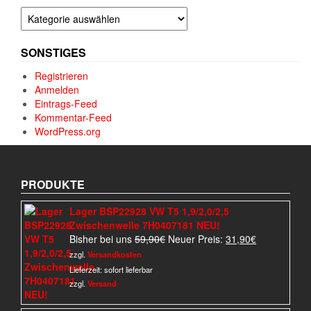
Kategorien
SONSTIGES
Registrieren
Anmelden
Eintrags-Feed
Kommentar-Feed
WordPress.org
PRODUKTE
Lager BSP22928 VW T5 1,9/2,0/2,5
Zwischenwelle 7H0407181 NEU!
Ursprünglicher
Aktueller
Bisher bei uns
59,90
€
Neuer Preis:
31,90
€
Preis
Preis
zzgl.
Versandkosten
war:
ist:
Lieferzeit:
sofort lieferbar
59,90€
31,90€.
zzgl.
Versand