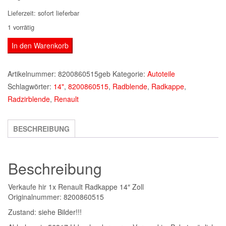
Lieferzeit:
sofort lieferbar
1 vorrätig
1x
In den Warenkorb
Renault
Radkappe
Artikelnummer:
8200860515geb
Kategorie:
Autoteile
8200860515
Schlagwörter:
14"
,
8200860515
,
Radblende
,
Radkappe
,
14"
Radzirblende
,
Renault
Zoll
Menge
BESCHREIBUNG
Beschreibung
Verkaufe hir 1x Renault Radkappe 14″ Zoll
Originalnummer: 8200860515
Zustand: siehe Bilder!!!