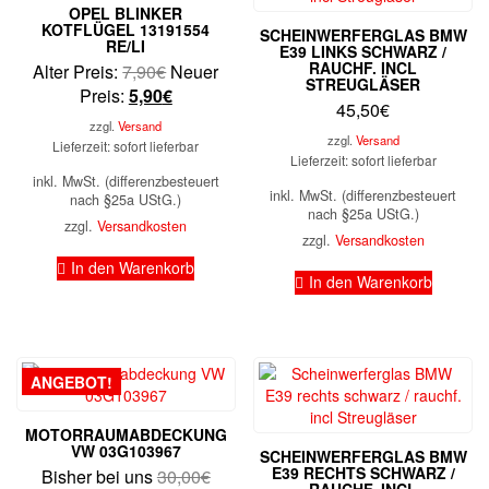
OPEL BLINKER
KOTFLÜGEL 13191554
SCHEINWERFERGLAS BMW
RE/LI
E39 LINKS SCHWARZ /
RAUCHF. INCL
Ursprünglicher
Alter Preis:
7,90
€
Neuer
STREUGLÄSER
Preis
Aktueller
Preis:
5,90
€
45,50
€
war:
Preis
zzgl.
Versand
7,90€
ist:
zzgl.
Versand
Lieferzeit: sofort lieferbar
Lieferzeit: sofort lieferbar
5,90€.
inkl. MwSt. (differenzbesteuert
inkl. MwSt. (differenzbesteuert
nach §25a UStG.)
nach §25a UStG.)
zzgl.
Versandkosten
zzgl.
Versandkosten
In den Warenkorb
In den Warenkorb
ANGEBOT!
MOTORRAUMABDECKUNG
VW 03G103967
SCHEINWERFERGLAS BMW
E39 RECHTS SCHWARZ /
Ursprünglicher
Bisher bei uns
30,00
€
RAUCHF. INCL