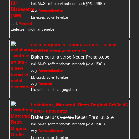
Preis
Preis
inkl. MwSt. (differenzbesteuert nach §25a UStG.)
war:
ist:
zzgl.
Versandkosten
150,00€
120,00€.
Lieferzeit:
sofort lieferbar
zzgl.
Versand
Lieferzeit: nicht angegeben
metalmorphosis - various artists - a new
breed of metal-electronics
Ursprünglicher
Aktueller
Bisher bei uns
9,95
€
Neuer Preis:
3,00
€
Preis
Preis
inkl. MwSt. (differenzbesteuert nach §25a UStG.)
war:
ist:
zzgl.
Versandkosten
9,95€
3,00€.
Lieferzeit:
sofort lieferbar
zzgl.
Versand
Lieferzeit: nicht angegeben
Lederhose, Motorrad, Retro Original Größe 46
- neu - unbenutzt
Ursprünglicher
Aktueller
Bisher bei uns
99,90
€
Neuer Preis:
33,95
€
Preis
Preis
inkl. MwSt. (differenzbesteuert nach §25a UStG.)
war:
ist:
zzgl.
Versandkosten
99,90€
33,95€.
Lieferzeit:
sofort lieferbar