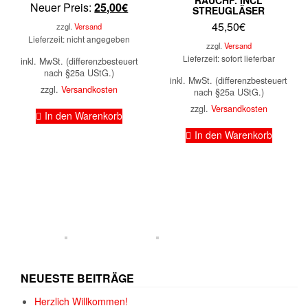
Aktueller
Preis
Neuer Preis:
25,00
€
STREUGLÄSER
Preis
war:
45,50
€
zzgl.
Versand
ist:
30,00€
Lieferzeit: nicht angegeben
zzgl.
Versand
25,00€.
Lieferzeit: sofort lieferbar
inkl. MwSt. (differenzbesteuert
nach §25a UStG.)
inkl. MwSt. (differenzbesteuert
zzgl.
Versandkosten
nach §25a UStG.)
zzgl.
Versandkosten
In den Warenkorb
In den Warenkorb
NEUESTE BEITRÄGE
Herzlich Willkommen!