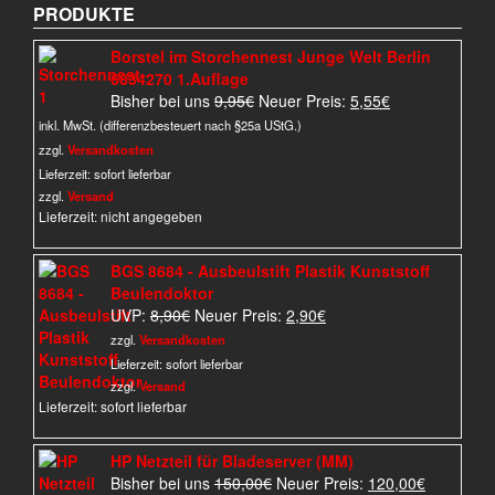
PRODUKTE
Borstel im Storchennest Junge Welt Berlin
6834270 1.Auflage
Ursprünglicher
Aktueller
Bisher bei uns
9,95
€
Neuer Preis:
5,55
€
Preis
Preis
inkl. MwSt. (differenzbesteuert nach §25a UStG.)
war:
ist:
zzgl.
Versandkosten
9,95€
5,55€.
Lieferzeit:
sofort lieferbar
zzgl.
Versand
Lieferzeit: nicht angegeben
BGS 8684 - Ausbeulstift Plastik Kunststoff
Beulendoktor
Ursprünglicher
Aktueller
UVP:
8,90
€
Neuer Preis:
2,90
€
Preis
Preis
zzgl.
Versandkosten
war:
ist:
Lieferzeit:
sofort lieferbar
8,90€
2,90€.
zzgl.
Versand
Lieferzeit: sofort lieferbar
HP Netzteil für Bladeserver (MM)
Ursprünglicher
Aktueller
Bisher bei uns
150,00
€
Neuer Preis:
120,00
€