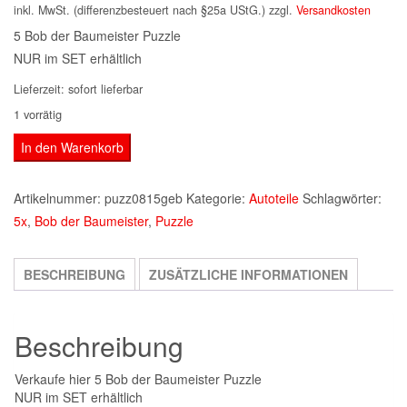
inkl. MwSt. (differenzbesteuert nach §25a UStG.)
zzgl.
Versandkosten
5 Bob der Baumeister Puzzle
NUR im SET erhältlich
Lieferzeit:
sofort lieferbar
1 vorrätig
5
In den Warenkorb
Bob
der
Artikelnummer:
puzz0815geb
Kategorie:
Autoteile
Schlagwörter:
Baumeister
5x
,
Bob der Baumeister
,
Puzzle
Puzzle
Menge
BESCHREIBUNG
ZUSÄTZLICHE INFORMATIONEN
Beschreibung
Verkaufe hier 5 Bob der Baumeister Puzzle
NUR im SET erhältlich