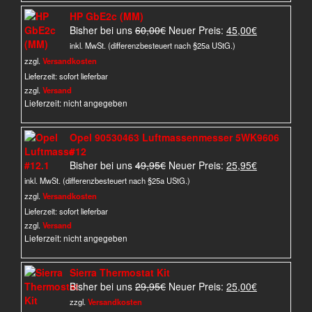
HP GbE2c (MM)
Ursprünglicher
Aktueller
Bisher bei uns
60,00
€
Neuer Preis:
45,00
€
Preis
Preis
inkl. MwSt. (differenzbesteuert nach §25a UStG.)
war:
ist:
zzgl.
Versandkosten
60,00€
45,00€.
Lieferzeit:
sofort lieferbar
zzgl.
Versand
Lieferzeit: nicht angegeben
Opel 90530463 Luftmassenmesser 5WK9606
#12
Ursprünglicher
Aktueller
Bisher bei uns
49,95
€
Neuer Preis:
25,95
€
Preis
Preis
inkl. MwSt. (differenzbesteuert nach §25a UStG.)
war:
ist:
zzgl.
Versandkosten
49,95€
25,95€.
Lieferzeit:
sofort lieferbar
zzgl.
Versand
Lieferzeit: nicht angegeben
Sierra Thermostat Kit
Ursprünglicher
Aktueller
Bisher bei uns
29,95
€
Neuer Preis:
25,00
€
Preis
Preis
zzgl.
Versandkosten