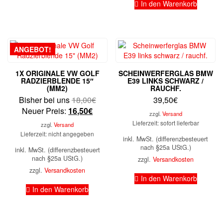
In den Warenkorb
ANGEBOT!
1X ORIGINALE VW GOLF
SCHEINWERFERGLAS BMW
RADZIERBLENDE 15″
E39 LINKS SCHWARZ /
(MM2)
RAUCHF.
Ursprünglicher
Bisher bei uns
18,00
€
39,50
€
Aktueller
Preis
Neuer Preis:
16,50
€
zzgl.
Versand
Preis
war:
Lieferzeit: sofort lieferbar
zzgl.
Versand
ist:
18,00€
Lieferzeit: nicht angegeben
inkl. MwSt. (differenzbesteuert
16,50€.
nach §25a UStG.)
inkl. MwSt. (differenzbesteuert
nach §25a UStG.)
zzgl.
Versandkosten
zzgl.
Versandkosten
In den Warenkorb
In den Warenkorb