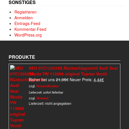
SONSTIGES
Registrieren
Anmelden
Eintrags-Feed
Kommentar-Feed
WordPress.org
PRODUKTE
NEU 07C133529A Rückschlagventil Audi Seat
Skoda VW 113898 original Topran Ventil
Ursprünglicher
Aktueller
Bisher bei uns
21,95
€
Neuer Preis:
4,44
€
Preis
Preis
zzgl.
Versandkosten
war:
ist:
Lieferzeit:
sofort lieferbar
21,95€
4,44€.
zzgl.
Versand
Lieferzeit: nicht angegeben