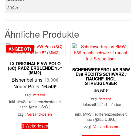
300 g
Ähnliche Produkte
ANGEBOT!
1X ORIGINALE VW POLO
(6C) RADZIERBLENDE 15″
SCHEINWERFERGLAS BMW
(MM2)
E39 RECHTS SCHWARZ /
RAUCHF. INCL
Ursprünglicher
Bisher bei uns
18,00
€
STREUGLÄSER
Aktueller
Preis
Neuer Preis:
16,50
€
45,50
€
Preis
war:
zzgl.
Versand
ist:
18,00€
zzgl.
Versand
inkl. MwSt. (differenzbesteuert
Lieferzeit: sofort lieferbar
16,50€.
nach §25a UStG.)
zzgl.
Versandkosten
inkl. MwSt. (differenzbesteuert
nach §25a UStG.)
Weiterlesen
zzgl.
Versandkosten