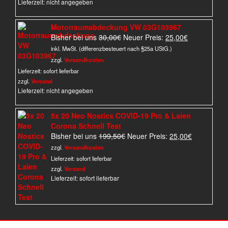
Lieferzeit: nicht angegeben
Motorraumabdeckung VW 03G103967
Ursprünglicher
Aktueller
Bisher bei uns
30,00
€
Neuer Preis:
25,00
€
Preis
Preis
inkl. MwSt. (differenzbesteuert nach §25a UStG.)
war:
ist:
zzgl.
Versandkosten
30,00€
25,00€.
Lieferzeit:
sofort lieferbar
zzgl.
Versand
Lieferzeit: nicht angegeben
5x 20 Neo Nostics COVID-19 Pro & Laien
Corona Schnell Test
Ursprünglicher
Aktueller
Bisher bei uns
199,50
€
Neuer Preis:
25,00
€
Preis
Preis
zzgl.
Versandkosten
war:
ist:
Lieferzeit:
sofort lieferbar
199,50€
25,00€.
zzgl.
Versand
Lieferzeit: sofort lieferbar