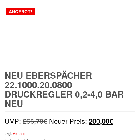
ANGEBOT!
NEU EBERSPÄCHER
22.1000.20.0800
DRUCKREGLER 0,2-4,0 BAR
NEU
Ursprünglicher
Aktueller
UVP:
266,73
€
Neuer Preis:
200,00
€
Preis
Preis
zzgl.
Versand