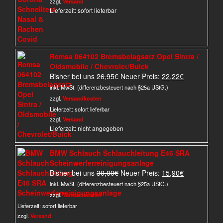
zzgl.
Versand
Lieferzeit: sofort lieferbar
Remsa 064102 Bremsbelagsatz Opel Sintra /
Oldsmobile / Chevrolet/Buick
Ursprünglicher
Aktueller
Bisher bei uns
26,95
€
Neuer Preis:
22,22
€
Preis
Preis
inkl. MwSt. (differenzbesteuert nach §25a UStG.)
war:
ist:
zzgl.
Versandkosten
26,95€
22,22€.
Lieferzeit:
sofort lieferbar
zzgl.
Versand
Lieferzeit: nicht angegeben
BMW Schlauch Schlauchleitung E46 SRA
Scheinwerferreinigungsanlage
Ursprünglicher
Aktueller
Bisher bei uns
30,00
€
Neuer Preis:
15,90
€
Preis
Preis
inkl. MwSt. (differenzbesteuert nach §25a UStG.)
war:
ist:
zzgl.
Versandkosten
30,00€
15,90€.
Lieferzeit:
sofort lieferbar
zzgl.
Versand