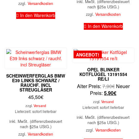
inkl. MwSt. (differenzbesteuert
zzgl.
Versandkosten
nach §25a UStG.)
zzgl.
Versandkosten
In den Warenkorb
In den Warenkorb
ANGEBOT!
OPEL BLINKER
KOTFLÜGEL 13191554
SCHEINWERFERGLAS BMW
RE/LI
E39 LINKS SCHWARZ /
RAUCHF. INCL
Ursprüngli
Alter Preis:
7,90
€
Neuer
STREUGLÄSER
Preis
Aktueller
Preis:
5,90
€
45,50
€
war:
Preis
zzgl.
Versand
7,90€
ist:
zzgl.
Versand
Lieferzeit: sofort lieferbar
Lieferzeit: sofort lieferbar
5,90€.
inkl. MwSt. (differenzbesteuert
inkl. MwSt. (differenzbesteuert
nach §25a UStG.)
nach §25a UStG.)
zzgl.
Versandkosten
zzgl.
Versandkosten