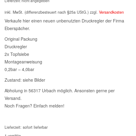
Lieferzeit: nicht angegeben
war:
ist:
inkl. MwSt. (differenzbesteuert nach §25a UStG.)
zzgl.
Versandkosten
266,73€
200,00€.
Verkaufe hier einen neuen unbenutzten Druckregler der Firma
Eberspächer.
Original Packung
Druckregler
2x Topfsiebe
Montageanweisung
0,2bar – 4,0bar
Zustand: siehe Bilder
Abholung in 56317 Urbach möglich. Ansonsten gerne per
Versand.
Noch Fragen? Einfach melden!
Lieferzeit:
sofort lieferbar
1 vorrätig