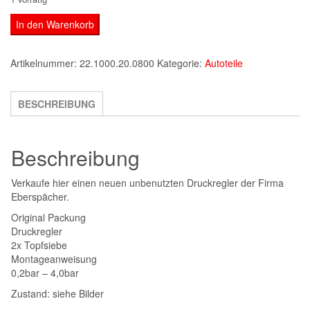
NEU
In den Warenkorb
Eberspächer
22.1000.20.0800
Artikelnummer:
22.1000.20.0800
Kategorie:
Autoteile
Druckregler
0,2-
BESCHREIBUNG
4,0
bar
NEU
Beschreibung
Menge
Verkaufe hier einen neuen unbenutzten Druckregler der Firma
Eberspächer.
Original Packung
Druckregler
2x Topfsiebe
Montageanweisung
0,2bar – 4,0bar
Zustand: siehe Bilder