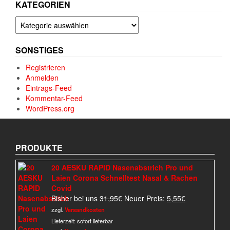
KATEGORIEN
Kategorien
SONSTIGES
Registrieren
Anmelden
Eintrags-Feed
Kommentar-Feed
WordPress.org
PRODUKTE
20 AESKU RAPID Nasenabstrich Pro und
Laien Corona Schnelltest Nasal & Rachen
Covid
Ursprünglicher
Aktueller
Bisher bei uns
31,95
€
Neuer Preis:
5,55
€
Preis
Preis
zzgl.
Versandkosten
war:
ist:
Lieferzeit:
sofort lieferbar
31,95€
5,55€.