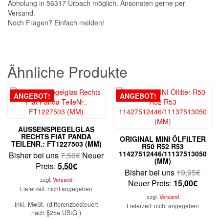
Abholung in 56317 Urbach möglich. Ansonsten gerne per
Versand.
Noch Fragen? Einfach melden!
Ähnliche Produkte
ANGEBOT!
ANGEBOT!
AUSSENSPIEGELGLAS
RECHTS FIAT PANDA
ORIGINAL MINI ÖLFILTER
TEILENR.: FT1227503 (MM)
R50 R52 R53
11427512446/11137513050
Ursprünglicher
Bisher bei uns
7,50
€
Neuer
(MM)
Aktueller
Preis
Preis:
5,50
€
Urspr
Bisher bei uns
19,95
€
Preis
war:
zzgl.
Versand
Aktuel
Preis
Neuer Preis:
15,00
€
ist:
7,50€
Lieferzeit: nicht angegeben
Preis
war:
5,50€.
zzgl.
Versand
ist:
19,9
inkl. MwSt. (differenzbesteuert
Lieferzeit: nicht angegeben
nach §25a UStG.)
15,00