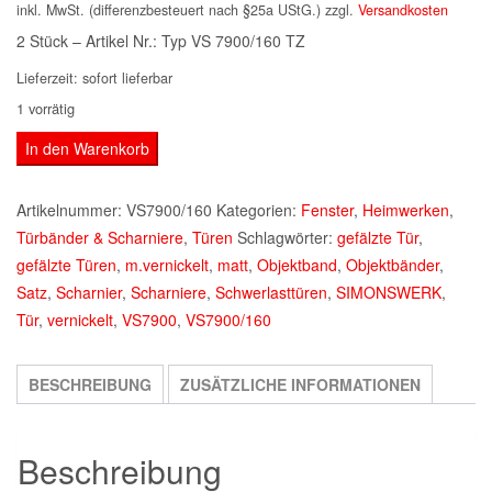
inkl. MwSt. (differenzbesteuert nach §25a UStG.)
zzgl.
Versandkosten
2 Stück – Artikel Nr.: Typ VS 7900/160 TZ
Lieferzeit:
sofort lieferbar
1 vorrätig
NEU
In den Warenkorb
SIMONSWERK
Objektband
Artikelnummer:
VS7900/160
Kategorien:
Fenster
,
Heimwerken
,
VS
Türbänder & Scharniere
,
Türen
Schlagwörter:
gefälzte Tür
,
7900/160
gefälzte Türen
,
m.vernickelt
,
matt
,
Objektband
,
Objektbänder
,
matt
Satz
,
Scharnier
,
Scharniere
,
Schwerlasttüren
,
SIMONSWERK
,
vernickelt
Tür
,
vernickelt
,
VS7900
,
VS7900/160
Satz
Menge
BESCHREIBUNG
ZUSÄTZLICHE INFORMATIONEN
Beschreibung