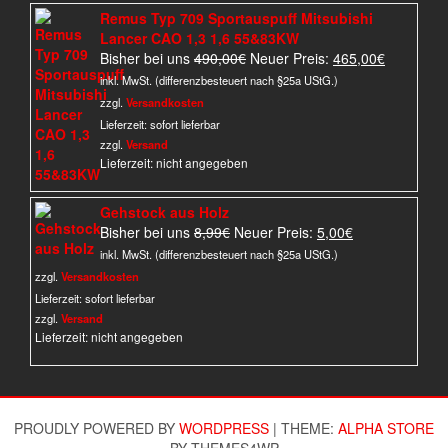
Remus Typ 709 Sportauspuff Mitsubishi
Lancer CAO 1,3 1,6 55&83KW
Ursprünglicher
Aktueller
Bisher bei uns
490,00
€
Neuer Preis:
465,00
€
Preis
Preis
inkl. MwSt. (differenzbesteuert nach §25a UStG.)
war:
ist:
zzgl.
Versandkosten
490,00€
465,00€.
Lieferzeit:
sofort lieferbar
zzgl.
Versand
Lieferzeit: nicht angegeben
Gehstock aus Holz
Ursprünglicher
Aktueller
Bisher bei uns
8,99
€
Neuer Preis:
5,00
€
Preis
Preis
inkl. MwSt. (differenzbesteuert nach §25a UStG.)
war:
ist:
zzgl.
Versandkosten
8,99€
5,00€.
Lieferzeit:
sofort lieferbar
zzgl.
Versand
Lieferzeit: nicht angegeben
PROUDLY POWERED BY
WORDPRESS
|
THEME:
ALPHA STORE