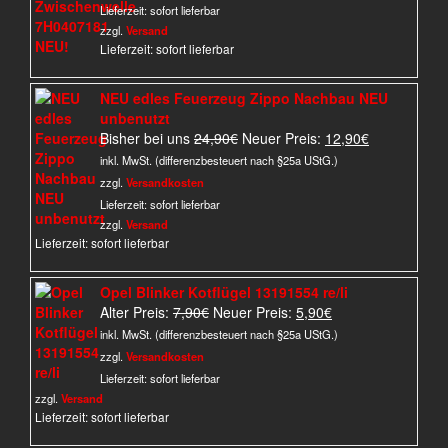
war:
ist:
Lieferzeit:
sofort lieferbar
59,90€
31,90€.
zzgl.
Versand
Lieferzeit: sofort lieferbar
NEU edles Feuerzeug Zippo Nachbau NEU
unbenutzt
Ursprünglicher
Aktueller
Bisher bei uns
24,90
€
Neuer Preis:
12,90
€
Preis
Preis
inkl. MwSt. (differenzbesteuert nach §25a UStG.)
war:
ist:
zzgl.
Versandkosten
24,90€
12,90€.
Lieferzeit:
sofort lieferbar
zzgl.
Versand
Lieferzeit: sofort lieferbar
Opel Blinker Kotflügel 13191554 re/li
Ursprünglicher
Aktueller
Alter Preis:
7,90
€
Neuer Preis:
5,90
€
Preis
Preis
inkl. MwSt. (differenzbesteuert nach §25a UStG.)
war:
ist:
zzgl.
Versandkosten
7,90€
5,90€.
Lieferzeit:
sofort lieferbar
zzgl.
Versand
Lieferzeit: sofort lieferbar