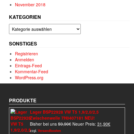
November 2018
KATEGORIEN
Kategorien
SONSTIGES
Registrieren
Anmelden
Eintrags-Feed
Kommentar-Feed
WordPress.org
PRODUKTE
Lager BSP22928 VW T5 1,9/2,0/2,5
Zwischenwelle 7H0407181 NEU!
Ursprünglicher
Aktueller
Bisher bei uns
59,90
€
Neuer Preis:
31,90
€
Preis
Preis
zzgl.
Versandkosten