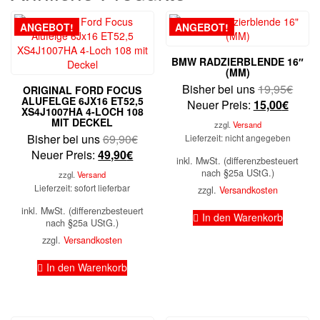
ANGEBOT!
ANGEBOT!
BMW RADZIERBLENDE 16″
(MM)
Urspr
Bisher bei uns
19,95
€
ORIGINAL FORD FOCUS
ALUFELGE 6JX16 ET52,5
Aktuel
Preis
Neuer Preis:
15,00
€
XS4J1007HA 4-LOCH 108
Preis
war:
MIT DECKEL
zzgl.
Versand
ist:
19,9
Ursprünglicher
Bisher bei uns
69,90
€
Lieferzeit: nicht angegeben
15,00
Aktueller
Preis
Neuer Preis:
49,90
€
inkl. MwSt. (differenzbesteuert
Preis
war:
nach §25a UStG.)
zzgl.
Versand
ist:
69,90€
Lieferzeit: sofort lieferbar
zzgl.
Versandkosten
49,90€.
inkl. MwSt. (differenzbesteuert
In den Warenkorb
nach §25a UStG.)
zzgl.
Versandkosten
In den Warenkorb