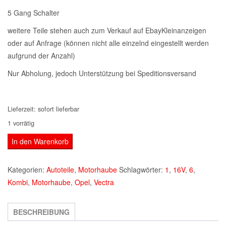
5 Gang Schalter
weitere Teile stehen auch zum Verkauf auf EbayKleinanzeigen
oder auf Anfrage (können nicht alle einzelnd eingestellt werden
aufgrund der Anzahl)
Nur Abholung, jedoch Unterstützung bei Speditionsversand
Lieferzeit:
sofort lieferbar
1 vorrätig
Opel
In den Warenkorb
Vectra
Kombi
Kategorien:
Autoteile
,
Motorhaube
Schlagwörter:
1
,
16V
,
6
,
1,6
Kombi
,
Motorhaube
,
Opel
,
Vectra
16V
silbermetallig
BESCHREIBUNG
Motorhaube