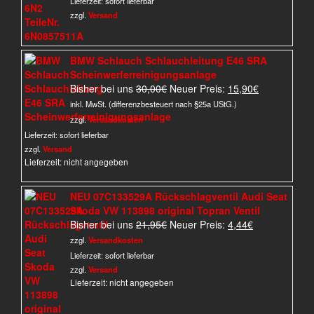
Lieferzeit:
sofort lieferbar
zzgl.
Versand
BMW Schlauch Schlauchleitung E46 SRA
Scheinwerferreinigungsanlage
Ursprünglicher
Aktueller
Bisher bei uns
30,00
€
Neuer Preis:
15,90
€
Preis
Preis
inkl. MwSt. (differenzbesteuert nach §25a UStG.)
war:
ist:
zzgl.
Versandkosten
30,00€
15,90€.
Lieferzeit:
sofort lieferbar
zzgl.
Versand
Lieferzeit: nicht angegeben
NEU 07C133529A Rückschlagventil Audi Seat
Skoda VW 113898 original Topran Ventil
Ursprünglicher
Aktueller
Bisher bei uns
21,95
€
Neuer Preis:
4,44
€
Preis
Preis
zzgl.
Versandkosten
war:
ist:
Lieferzeit:
sofort lieferbar
21,95€
4,44€.
zzgl.
Versand
Lieferzeit: nicht angegeben