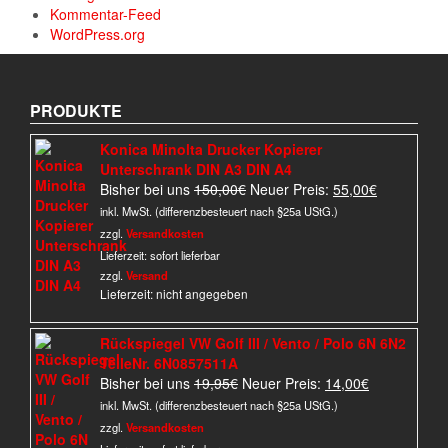
Kommentar-Feed
WordPress.org
PRODUKTE
Konica Minolta Drucker Kopierer
Unterschrank DIN A3 DIN A4
Ursprünglicher
Aktueller
Bisher bei uns
150,00
€
Neuer Preis:
55,00
€
Preis
Preis
inkl. MwSt. (differenzbesteuert nach §25a UStG.)
war:
ist:
zzgl.
Versandkosten
150,00€
55,00€.
Lieferzeit:
sofort lieferbar
zzgl.
Versand
Lieferzeit: nicht angegeben
Rückspiegel VW Golf III / Vento / Polo 6N 6N2
TeileNr. 6N0857511A
Ursprünglicher
Aktueller
Bisher bei uns
19,95
€
Neuer Preis:
14,00
€
Preis
Preis
inkl. MwSt. (differenzbesteuert nach §25a UStG.)
war:
ist:
zzgl.
Versandkosten
19,95€
14,00€.