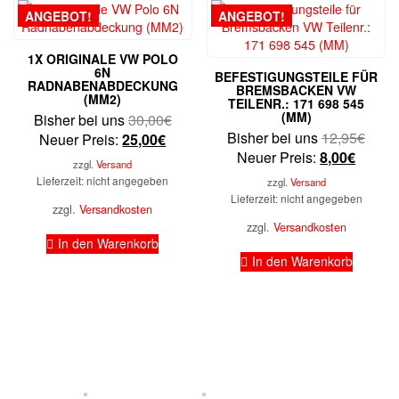
ANGEBOT!
ANGEBOT!
1X ORIGINALE VW POLO
6N
BEFESTIGUNGSTEILE FÜR
RADNABENABDECKUNG
BREMSBACKEN VW
(MM2)
TEILENR.: 171 698 545
(MM)
Ursprünglicher
Bisher bei uns
30,00
€
Urspr
Bisher bei uns
12,95
€
Aktueller
Preis
Neuer Preis:
25,00
€
Aktuell
Preis
Neuer Preis:
8,00
€
Preis
war:
zzgl.
Versand
Preis
war:
ist:
30,00€
Lieferzeit: nicht angegeben
zzgl.
Versand
ist:
12,9
25,00€.
Lieferzeit: nicht angegeben
zzgl.
Versandkosten
8,00€.
zzgl.
Versandkosten
In den Warenkorb
In den Warenkorb