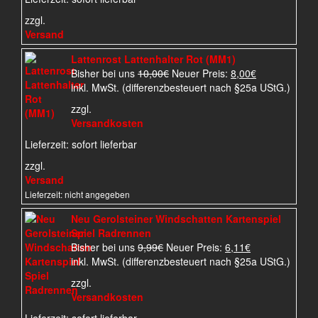
zzgl.
Versand
Lattenrost Lattenhalter Rot (MM1)
Ursprünglicher
Aktueller
Bisher bei uns
10,00
€
Neuer Preis:
8,00
€
Preis
Preis
inkl. MwSt. (differenzbesteuert nach §25a UStG.)
war:
ist:
zzgl.
10,00€
8,00€.
Versandkosten
Lieferzeit:
sofort lieferbar
zzgl.
Versand
Lieferzeit: nicht angegeben
Neu Gerolsteiner Windschatten Kartenspiel
Spiel Radrennen
Ursprünglicher
Aktueller
Bisher bei uns
9,99
€
Neuer Preis:
6,11
€
Preis
Preis
inkl. MwSt. (differenzbesteuert nach §25a UStG.)
war:
ist:
zzgl.
9,99€
6,11€.
Versandkosten