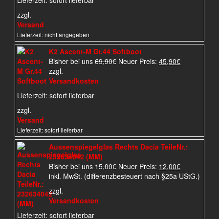
Lieferzeit:
sofort lieferbar
zzgl.
Versand
Lieferzeit: nicht angegeben
K2 Ascent-M Gr.44 Softboot
Ursprünglicher
Aktueller
Bisher bei uns
69,90
€
Neuer Preis:
45,90
€
Preis
Preis
zzgl.
war:
ist:
Versandkosten
69,90€
45,90€.
Lieferzeit:
sofort lieferbar
zzgl.
Versand
Lieferzeit: sofort lieferbar
Aussenspiegelglas Rechts Dacia TeileNr.:
232634042 (MM)
Ursprünglicher
Aktueller
Bisher bei uns
15,00
€
Neuer Preis:
12,00
€
Preis
Preis
inkl. MwSt. (differenzbesteuert nach §25a UStG.)
war:
ist:
zzgl.
15,00€
12,00€.
Versandkosten
Lieferzeit:
sofort lieferbar