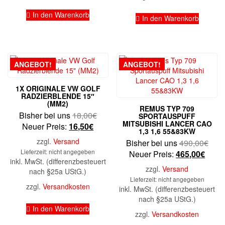
In den Warenkorb
In den Warenkorb
ANGEBOT!
ANGEBOT!
1X ORIGINALE VW GOLF
RADZIERBLENDE 15″
(MM2)
REMUS TYP 709
Ursprünglicher
Bisher bei uns
18,00
€
SPORTAUSPUFF
MITSUBISHI LANCER CAO
Aktueller
Preis
Neuer Preis:
16,50
€
1,3 1,6 55&83KW
Preis
war:
zzgl.
Versand
Ursp
Bisher bei uns
490,00
€
ist:
18,00€
Lieferzeit: nicht angegeben
Aktue
Prei
Neuer Preis:
465,00
€
16,50€.
inkl. MwSt. (differenzbesteuert
Preis
war:
zzgl.
Versand
nach §25a UStG.)
ist:
490,
Lieferzeit: nicht angegeben
465,0
zzgl.
Versandkosten
inkl. MwSt. (differenzbesteuert
nach §25a UStG.)
In den Warenkorb
zzgl.
Versandkosten