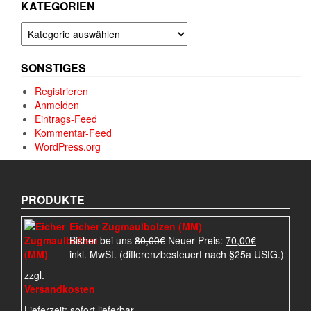
KATEGORIEN
Kategorien
SONSTIGES
Registrieren
Anmelden
Eintrags-Feed
Kommentar-Feed
WordPress.org
PRODUKTE
Eicher Zugmaulbolzen (MM)
Ursprünglicher
Aktueller
Bisher bei uns
80,00
€
Neuer Preis:
70,00
€
Preis
Preis
inkl. MwSt. (differenzbesteuert nach §25a UStG.)
war:
ist:
zzgl.
80,00€
70,00€.
Versandkosten
Lieferzeit:
sofort lieferbar