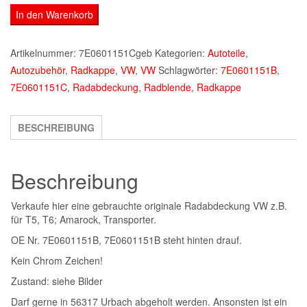
Radabdeckung
In den Warenkorb
,
Radkappe
Artikelnummer:
7E0601151Cgeb
Kategorien:
Autoteile
,
original
Autozubehör
,
Radkappe
,
VW
,
VW
Schlagwörter:
7E0601151B
,
VW
7E0601151C
,
Radabdeckung
,
Radblende
,
Radkappe
7E0601151C,
7E0601151B
BESCHREIBUNG
Menge
Beschreibung
Verkaufe hier eine gebrauchte originale Radabdeckung VW z.B.
für T5, T6; Amarock, Transporter.
OE Nr. 7E0601151B, 7E0601151B steht hinten drauf.
Kein Chrom Zeichen!
Zustand: siehe Bilder
Darf gerne in 56317 Urbach abgeholt werden. Ansonsten ist ein