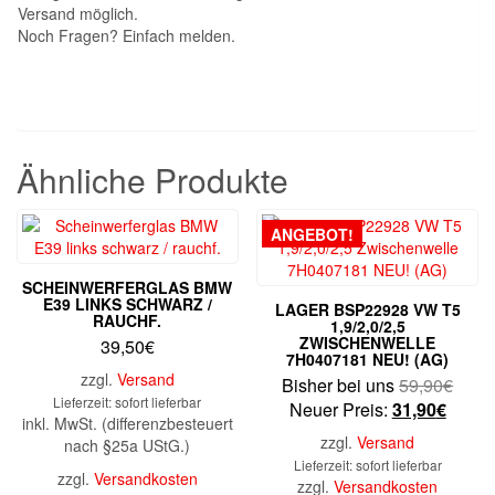
Versand möglich.
Noch Fragen? Einfach melden.
Ähnliche Produkte
ANGEBOT!
SCHEINWERFERGLAS BMW
E39 LINKS SCHWARZ /
LAGER BSP22928 VW T5
RAUCHF.
1,9/2,0/2,5
ZWISCHENWELLE
39,50
€
7H0407181 NEU! (AG)
zzgl.
Versand
Urspr
Bisher bei uns
59,90
€
Lieferzeit: sofort lieferbar
Aktuel
Preis
Neuer Preis:
31,90
€
inkl. MwSt. (differenzbesteuert
Preis
war:
zzgl.
Versand
nach §25a UStG.)
ist:
59,9
Lieferzeit: sofort lieferbar
zzgl.
Versandkosten
31,90
zzgl.
Versandkosten