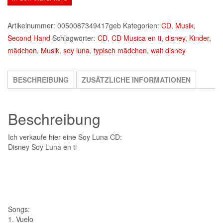
Luna
CD
Artikelnummer:
0050087349417geb
Kategorien:
CD
,
Musik
,
Musica
Second Hand
Schlagwörter:
CD
,
CD Musica en ti
,
disney
,
Kinder
,
en
mädchen
,
Musik
,
soy luna
,
typisch mädchen
,
walt disney
ti
Menge
BESCHREIBUNG
ZUSÄTZLICHE INFORMATIONEN
Beschreibung
Ich verkaufe hier eine Soy Luna CD:
Disney Soy Luna en ti
Songs:
1. Vuelo