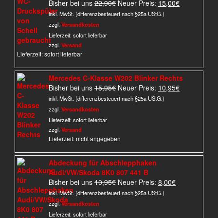
Ursprünglicher
Aktueller
Bisher bei uns
22,90
€
Neuer Preis:
15,00
€
Preis
Preis
inkl. MwSt. (differenzbesteuert nach §25a UStG.)
war:
ist:
zzgl.
Versandkosten
22,90€
15,00€.
Lieferzeit:
sofort lieferbar
zzgl.
Versand
Lieferzeit: sofort lieferbar
Mercedes C-Klasse W202 Blinker Rechts
Ursprünglicher
Aktueller
Bisher bei uns
15,95
€
Neuer Preis:
10,95
€
Preis
Preis
inkl. MwSt. (differenzbesteuert nach §25a UStG.)
war:
ist:
zzgl.
Versandkosten
15,95€
10,95€.
Lieferzeit:
sofort lieferbar
zzgl.
Versand
Lieferzeit: nicht angegeben
Abdeckung für Abschlepphaken
Audi/VW/Skoda 8K0 807 441 B
Ursprünglicher
Aktueller
Bisher bei uns
10,95
€
Neuer Preis:
8,00
€
Preis
Preis
inkl. MwSt. (differenzbesteuert nach §25a UStG.)
war:
ist:
zzgl.
Versandkosten
10,95€
8,00€.
Lieferzeit:
sofort lieferbar