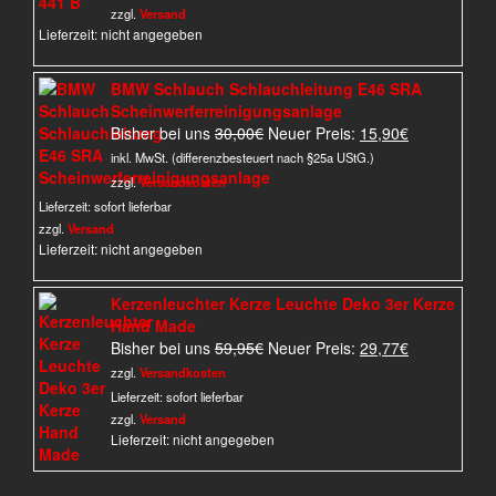
zzgl.
Versand
Lieferzeit: nicht angegeben
BMW Schlauch Schlauchleitung E46 SRA
Scheinwerferreinigungsanlage
Ursprünglicher
Aktueller
Bisher bei uns
30,00
€
Neuer Preis:
15,90
€
Preis
Preis
inkl. MwSt. (differenzbesteuert nach §25a UStG.)
war:
ist:
zzgl.
Versandkosten
30,00€
15,90€.
Lieferzeit:
sofort lieferbar
zzgl.
Versand
Lieferzeit: nicht angegeben
Kerzenleuchter Kerze Leuchte Deko 3er Kerze
Hand Made
Ursprünglicher
Aktueller
Bisher bei uns
59,95
€
Neuer Preis:
29,77
€
Preis
Preis
zzgl.
Versandkosten
war:
ist:
Lieferzeit:
sofort lieferbar
59,95€
29,77€.
zzgl.
Versand
Lieferzeit: nicht angegeben