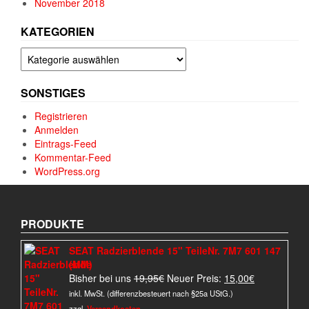
November 2018
KATEGORIEN
Kategorien
SONSTIGES
Registrieren
Anmelden
Eintrags-Feed
Kommentar-Feed
WordPress.org
PRODUKTE
SEAT Radzierblende 15" TeileNr. 7M7 601 147
(MM)
Ursprünglicher
Aktueller
Bisher bei uns
19,95
€
Neuer Preis:
15,00
€
Preis
Preis
inkl. MwSt. (differenzbesteuert nach §25a UStG.)
war:
ist:
zzgl.
Versandkosten