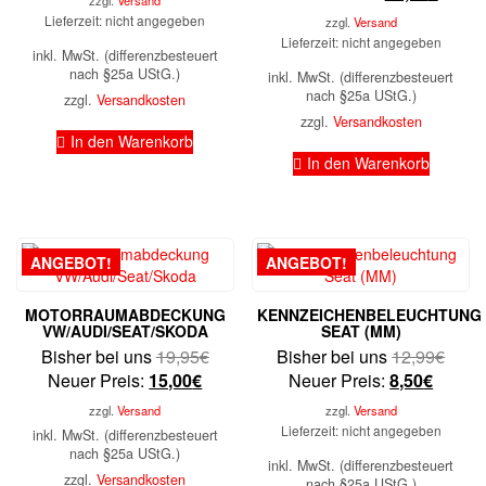
Preis
war:
ist:
500,00€
Lieferzeit: nicht angegeben
zzgl.
Versand
ist:
30,0
430,00€.
Lieferzeit: nicht angegeben
inkl. MwSt. (differenzbesteuert
25,00
nach §25a UStG.)
inkl. MwSt. (differenzbesteuert
nach §25a UStG.)
zzgl.
Versandkosten
zzgl.
Versandkosten
In den Warenkorb
In den Warenkorb
ANGEBOT!
ANGEBOT!
MOTORRAUMABDECKUNG
KENNZEICHENBELEUCHTUNG
VW/AUDI/SEAT/SKODA
SEAT (MM)
Ursprünglicher
Urspr
Bisher bei uns
19,95
€
Bisher bei uns
12,99
€
Aktueller
Preis
Aktuell
Preis
Neuer Preis:
15,00
€
Neuer Preis:
8,50
€
Preis
war:
Preis
war:
zzgl.
Versand
zzgl.
Versand
ist:
19,95€
ist:
12,9
Lieferzeit: nicht angegeben
inkl. MwSt. (differenzbesteuert
15,00€.
8,50€.
nach §25a UStG.)
inkl. MwSt. (differenzbesteuert
zzgl.
Versandkosten
nach §25a UStG.)