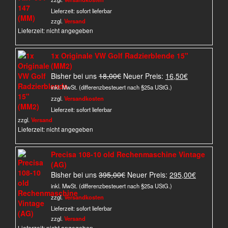
19,95€
15,00€.
Lieferzeit:
sofort lieferbar
zzgl.
Versand
Lieferzeit: nicht angegeben
1x Originale VW Golf Radzierblende 15"
(MM2)
Ursprünglicher
Aktueller
Bisher bei uns
18,00
€
Neuer Preis:
16,50
€
Preis
Preis
inkl. MwSt. (differenzbesteuert nach §25a UStG.)
war:
ist:
zzgl.
Versandkosten
18,00€
16,50€.
Lieferzeit:
sofort lieferbar
zzgl.
Versand
Lieferzeit: nicht angegeben
Precisa 108-10 old Rechenmaschine Vintage
(AG)
Ursprünglicher
Aktueller
Bisher bei uns
395,00
€
Neuer Preis:
295,00
€
Preis
Preis
inkl. MwSt. (differenzbesteuert nach §25a UStG.)
war:
ist:
zzgl.
Versandkosten
395,00€
295,00€.
Lieferzeit:
sofort lieferbar
zzgl.
Versand
Lieferzeit: nicht angegeben