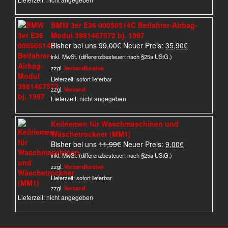
BMW 3er E36 00050514C Beifahrer-Airbag-
Modul 3981467572 bj. 1997
Ursprünglicher
Aktueller
Bisher bei uns
99,00
€
Neuer Preis:
35,90
€
Preis
Preis
inkl. MwSt. (differenzbesteuert nach §25a UStG.)
war:
ist:
zzgl.
Versandkosten
99,00€
35,90€.
Lieferzeit:
sofort lieferbar
zzgl.
Versand
Lieferzeit: nicht angegeben
Keilriemen für Waschmaschinen und
Wäschetrockner (MM1)
Ursprünglicher
Aktueller
Bisher bei uns
11,99
€
Neuer Preis:
9,00
€
Preis
Preis
inkl. MwSt. (differenzbesteuert nach §25a UStG.)
war:
ist:
zzgl.
Versandkosten
11,99€
9,00€.
Lieferzeit:
sofort lieferbar
zzgl.
Versand
Lieferzeit: nicht angegeben