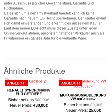
unter Ausschluss jeglicher Gewährleistung, Garantie und
Rücknahme.
Da es sich um einen Privatverkauf handelt kann ich keine
Garantie nach neuem EU-Recht übernehmen. Der Käufer erklärt
sich damit einverstanden und erkennt dies mit seinem Kauf an!
Laut dem neuen EU-Recht muss dieser Zusatz unter jeden
Online-Verkauf stehen, ansonsten haftet der Verkäufer auch als
Privatperson ein ganzes Jahr für die verkaufte Ware.
Ähnliche Produkte
ANGEBOT!
ANGEBOT!
RENAULT SYNCRONRING
FÜR GETRIEBE
MOTORRAUMABDECKUNG
VW 03G103967
Ursprünglicher
Bisher bei uns
500,00
€
Urspr
Bisher bei uns
30,00
€
Aktueller
Preis
Neuer Preis:
430,00
€
Aktuel
Preis
Neuer Preis:
25,00
€
Preis
war:
zzgl.
Versand