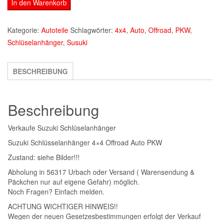
Suzuki
In den Warenkorb
Schlüselanhänger
Menge
Kategorie:
Autoteile
Schlagwörter:
4x4
,
Auto
,
Offroad
,
PKW
,
Schlüselanhänger
,
Susuki
BESCHREIBUNG
Beschreibung
Verkaufe Suzuki Schlüselanhänger
Suzuki Schlüsselanhänger 4×4 Offroad Auto PKW
Zustand: siehe Bilder!!!
Abholung in 56317 Urbach oder Versand ( Warensendung &
Päckchen nur auf eigene Gefahr) möglich.
Noch Fragen? Einfach melden.
ACHTUNG WICHTIGER HINWEIS!!
Wegen der neuen Gesetzesbestimmungen erfolgt der Verkauf