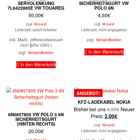
SERVOLENKUNG
SICHERHEITSGURT VW
7L6422885E VW TOUAREG
POLO 6N
50,00
€
4,50
€
zzgl.
Versand
zzgl.
Versand
Lieferzeit: sofort lieferbar
Lieferzeit: nicht angegeben
inkl. MwSt. (differenzbesteuert
zzgl.
Versandkosten
nach §25a UStG.)
In den Warenkorb
zzgl.
Versandkosten
In den Warenkorb
ANGEBOT!
KFZ-LADEKABEL NOKIA
Ursprüng
Bisher bei uns
4,95
€
Neuer
6N0857805 VW POLO 3 6N
Aktueller
Preis
Preis:
2,00
€
SICHERHEITSGURT
Preis
war:
(HINTEN RECHTS)
zzgl.
Versand
ist:
4,95€
20,00
€
Lieferzeit: nicht angegeben
2,00€.
zzgl.
Versand