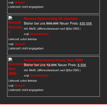
zzgl.
Versand
Lieferzeit: nicht angegeben
Renault Syncronring für Getriebe
Ursprünglicher
Aktueller
Bisher bei uns
500,00
€
Neuer Preis:
430,00
€
Preis
Preis
inkl. MwSt. (differenzbesteuert nach §25a UStG.)
war:
ist:
zzgl.
Versandkosten
500,00€
430,00€.
Lieferzeit:
sofort lieferbar
zzgl.
Versand
Lieferzeit: nicht angegeben
Kennzeichenbeleuchtung Seat (MM)
Ursprünglicher
Aktueller
Bisher bei uns
12,99
€
Neuer Preis:
8,50
€
Preis
Preis
inkl. MwSt. (differenzbesteuert nach §25a UStG.)
war:
ist:
zzgl.
Versandkosten
12,99€
8,50€.
Lieferzeit:
sofort lieferbar
zzgl.
Versand
Lieferzeit: nicht angegeben