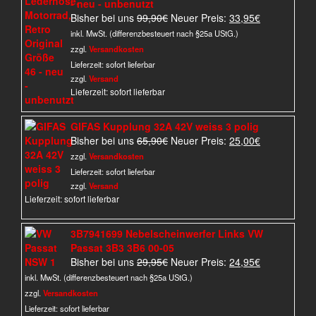
- neu - unbenutzt
Ursprünglicher
Aktueller
Bisher bei uns
99,90
€
Neuer Preis:
33,95
€
Preis
Preis
inkl. MwSt. (differenzbesteuert nach §25a UStG.)
war:
ist:
zzgl.
Versandkosten
99,90€
33,95€.
Lieferzeit:
sofort lieferbar
zzgl.
Versand
Lieferzeit: sofort lieferbar
GIFAS Kupplung 32A 42V weiss 3 polig
Ursprünglicher
Aktueller
Bisher bei uns
65,90
€
Neuer Preis:
25,00
€
Preis
Preis
zzgl.
Versandkosten
war:
ist:
Lieferzeit:
sofort lieferbar
65,90€
25,00€.
zzgl.
Versand
Lieferzeit: sofort lieferbar
3B7941699 Nebelscheinwerfer Links VW
Passat 3B3 3B6 00-05
Ursprünglicher
Aktueller
Bisher bei uns
29,95
€
Neuer Preis:
24,95
€
Preis
Preis
inkl. MwSt. (differenzbesteuert nach §25a UStG.)
war:
ist:
zzgl.
Versandkosten
29,95€
24,95€.
Lieferzeit:
sofort lieferbar