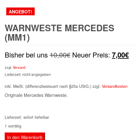
ANGEBOT!
WARNWESTE MERCEDES
(MM1)
Ursprünglicher
Akt
Bisher bei uns
10,00
€
Neuer Preis:
7,00
€
Preis
Pre
zzgl.
Versand
Lieferzeit: nicht angegeben
war:
ist:
inkl. MwSt. (differenzbesteuert nach §25a UStG.)
zzgl.
Versandkosten
10,00€
7,0
Originale Mercedes Warnweste.
Lieferzeit:
sofort lieferbar
1 vorrätig
Warnweste
In den Warenkorb