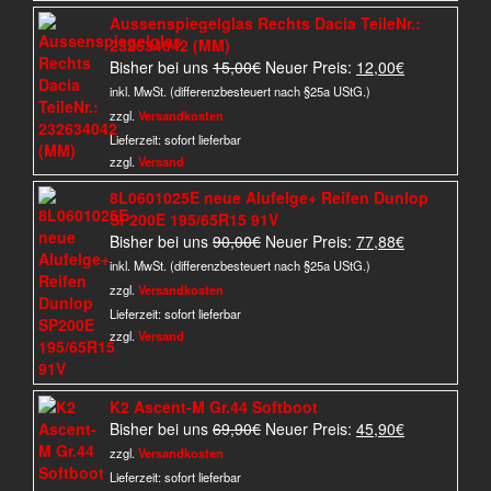
Aussenspiegelglas Rechts Dacia TeileNr.:
232634042 (MM)
Ursprünglicher
Aktueller
Bisher bei uns
15,00
€
Neuer Preis:
12,00
€
Preis
Preis
inkl. MwSt. (differenzbesteuert nach §25a UStG.)
war:
ist:
zzgl.
Versandkosten
15,00€
12,00€.
Lieferzeit:
sofort lieferbar
zzgl.
Versand
8L0601025E neue Alufelge+ Reifen Dunlop
SP200E 195/65R15 91V
Ursprünglicher
Aktueller
Bisher bei uns
90,00
€
Neuer Preis:
77,88
€
Preis
Preis
inkl. MwSt. (differenzbesteuert nach §25a UStG.)
war:
ist:
zzgl.
Versandkosten
90,00€
77,88€.
Lieferzeit:
sofort lieferbar
zzgl.
Versand
K2 Ascent-M Gr.44 Softboot
Ursprünglicher
Aktueller
Bisher bei uns
69,90
€
Neuer Preis:
45,90
€
Preis
Preis
zzgl.
Versandkosten
war:
ist:
Lieferzeit:
sofort lieferbar