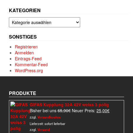
KATEGORIEN
Kategorien
SONSTIGES
Registrieren
Anmelden
Eintrags-Feed
Kommentar-Feed
WordPress.org
PRODUKTE
GIFAS Kupplung 32A 42V weiss 3 polig
Ursprünglicher
Aktueller
Bisher bei uns
65,90
€
Neuer Preis:
25,00
€
Preis
Preis
zzgl.
Versandkosten
war:
ist:
Lieferzeit:
sofort lieferbar
65,90€
25,00€.
zzgl.
Versand