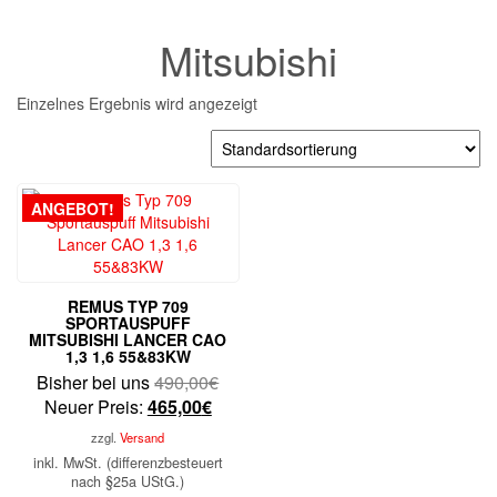
Mitsubishi
Einzelnes Ergebnis wird angezeigt
ANGEBOT!
REMUS TYP 709
SPORTAUSPUFF
MITSUBISHI LANCER CAO
1,3 1,6 55&83KW
Ursprünglicher
Bisher bei uns
490,00
€
Aktueller
Preis
Neuer Preis:
465,00
€
Preis
war:
zzgl.
Versand
ist:
490,00€
inkl. MwSt. (differenzbesteuert
465,00€.
nach §25a UStG.)