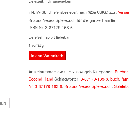
Lieferzeit: nicht angegeben
war:
inkl. MwSt. (differenzbesteuert nach §25a UStG.)
zzgl.
Versan
9,95€
Knaurs Neues Spielebuch für die ganze Familie
ISBN Nr. 3-87179-163-6
Lieferzeit:
sofort lieferbar
1 vorrätig
Knaurs
In den Warenkorb
Neues
Spielebuch
Artikelnummer:
3-87179-163-6geb
Kategorien:
Bücher
für
Second Hand
Schlagwörter:
3-87179-163-6
,
buch
,
fami
die
Nr. 3-87179-163-6
,
Knaurs Neues Spielebuch
,
Spieleb
ganze
Familie
NEN
3-
87179-
163-
6