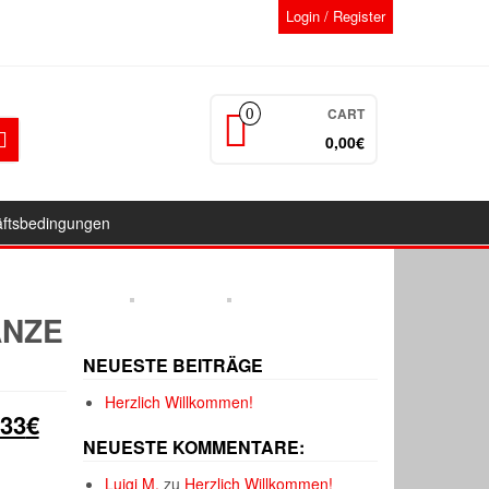
Login / Register
CART
0
0,00€
äftsbedingungen
ANZE
NEUESTE BEITRÄGE
Herzlich Willkommen!
Aktueller
,33
€
NEUESTE KOMMENTARE:
Preis
Luigi M.
zu
Herzlich Willkommen!