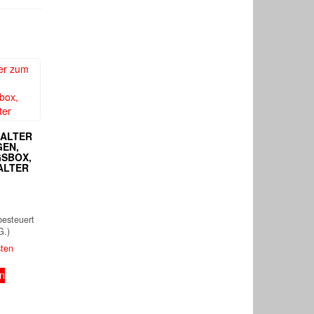
HALTER
EN,
SBOX,
ALTER
besteuert
G.)
sten
en