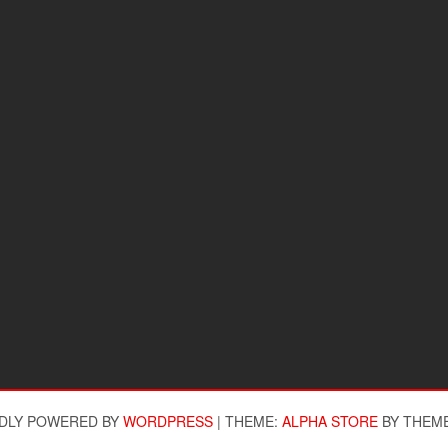
DLY POWERED BY
WORDPRESS
|
THEME:
ALPHA STORE
BY THEM