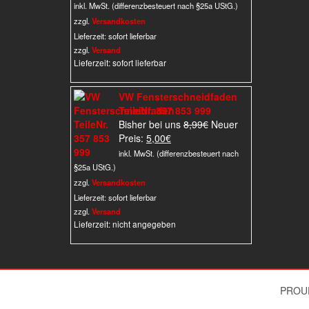
Preis
war:
inkl. MwSt. (differenzbesteuert nach §25a UStG.)
ist:
84,95€
zzgl.
Versandkosten
49,95€.
Lieferzeit:
sofort lieferbar
zzgl.
Versand
Lieferzeit: sofort lieferbar
VW Fensterschneidfaden
TeileNr. 357 853 999
Ursprünglicher
Bisher bei uns
8,99
€
Neuer
Aktueller
Preis
Preis:
5,00
€
Preis
war:
inkl. MwSt. (differenzbesteuert nach
ist:
8,99€
§25a UStG.)
5,00€.
zzgl.
Versandkosten
Lieferzeit:
sofort lieferbar
zzgl.
Versand
Lieferzeit: nicht angegeben
PROU