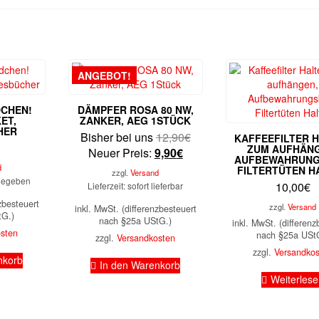
ANGEBOT!
DCHEN!
DÄMPFER ROSA 80 NW,
ET,
ZANKER, AEG 1STÜCK
HER
Ursprünglicher
Bisher bei uns
12,90
€
KAFFEEFILTER 
ZUM AUFHÄNG
Aktueller
Preis
Neuer Preis:
9,90
€
AUFBEWAHRUNG
Preis
war:
d
FILTERTÜTEN H
zzgl.
Versand
ngegeben
ist:
12,90€
10,00
€
Lieferzeit: sofort lieferbar
9,90€.
zbesteuert
zzgl.
Versand
inkl. MwSt. (differenzbesteuert
tG.)
nach §25a UStG.)
inkl. MwSt. (differenz
osten
nach §25a USt
zzgl.
Versandkosten
zzgl.
Versandko
nkorb
In den Warenkorb
Weiterles