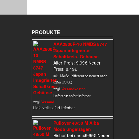
PRODUKTE
AAA2800P-10 NMBS 8747
Japan integrierter
Schaltkreis- Gehäuse
Ursprünglicher
Alter Preis:
9,99
€
Neuer
Aktueller
Preis
Preis:
8,49
€
Preis
war:
inkl. MwSt. (differenzbesteuert nach
ist:
9,99€
§25a UStG.)
8,49€.
zzgl.
Versandkosten
Lieferzeit:
sofort lieferbar
zzgl.
Versand
Lieferzeit: sofort lieferbar
Pullover 48/50 M Alba
Moda ungetragen
Ursprünglicher
Bisher bei uns
49,95
€
Neuer