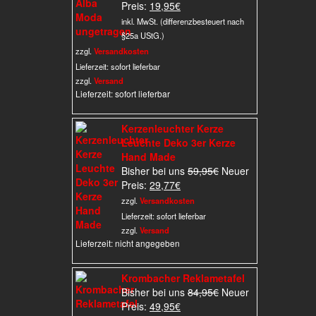
Aktueller
Preis
Preis:
19,95
€
Preis
war:
inkl. MwSt. (differenzbesteuert nach
ist:
49,95€
§25a UStG.)
19,95€.
zzgl.
Versandkosten
Lieferzeit:
sofort lieferbar
zzgl.
Versand
Lieferzeit: sofort lieferbar
Kerzenleuchter Kerze
Leuchte Deko 3er Kerze
Hand Made
Ursprünglicher
Bisher bei uns
59,95
€
Neuer
Aktueller
Preis
Preis:
29,77
€
Preis
war:
zzgl.
Versandkosten
ist:
59,95€
Lieferzeit:
sofort lieferbar
29,77€.
zzgl.
Versand
Lieferzeit: nicht angegeben
Krombacher Reklametafel
Ursprünglicher
Bisher bei uns
84,95
€
Neuer
Aktueller
Preis
Preis:
49,95
€