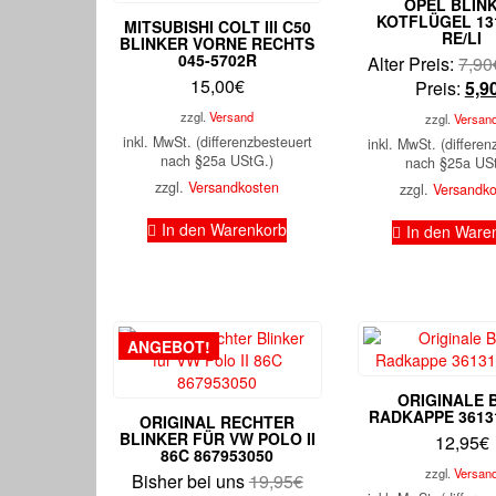
OPEL BLIN
KOTFLÜGEL 13
MITSUBISHI COLT III C50
RE/LI
BLINKER VORNE RECHTS
045-5702R
Alter Preis:
7,90
15,00
€
Preis:
5,9
zzgl.
Versand
zzgl.
Versan
inkl. MwSt. (differenzbesteuert
inkl. MwSt. (differen
nach §25a UStG.)
nach §25a US
zzgl.
Versandkosten
zzgl.
Versandk
In den Warenkorb
In den Ware
ANGEBOT!
ORIGINALE
RADKAPPE 3613
ORIGINAL RECHTER
BLINKER FÜR VW POLO II
12,95
€
86C 867953050
zzgl.
Versan
Ursprünglicher
Bisher bei uns
19,95
€