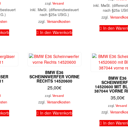
Preis
war:
Preis
war:
d
zzgl.
Versand
inkl. MwSt. (differenz
ist:
15,95€
ist:
15,95€
zbesteuert
inkl. MwSt. (differenzbesteuert
nach §25a USt
12,00€.
12,00€.
tG.)
nach §25a UStG.)
zzgl.
Versandko
osten
zzgl.
Versandkosten
In den Waren
nkorb
In den Warenkorb
0
BMW E36
ÄSER
SCHEINNWERFER VORNE
BMW E36
11
RECHTS 14520600
SCHEINWER
14520600 MIT B
25,00
€
387044 VORNE 
d
zzgl.
Versand
35,00
€
osten
zzgl.
Versandkosten
zzgl.
Versand
zzgl.
Versandko
nkorb
In den Warenkorb
In den Waren