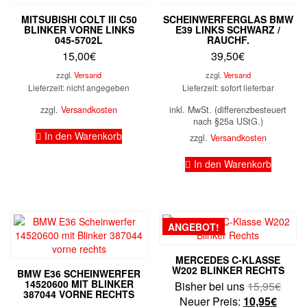
MITSUBISHI COLT III C50
SCHEINWERFERGLAS BMW
BLINKER VORNE LINKS
E39 LINKS SCHWARZ /
045-5702L
RAUCHF.
15,00
€
39,50
€
zzgl.
Versand
zzgl.
Versand
Lieferzeit: nicht angegeben
Lieferzeit: sofort lieferbar
zzgl.
Versandkosten
inkl. MwSt. (differenzbesteuert
nach §25a UStG.)
In den Warenkorb
zzgl.
Versandkosten
In den Warenkorb
ANGEBOT!
MERCEDES C-KLASSE
W202 BLINKER RECHTS
BMW E36 SCHEINWERFER
14520600 MIT BLINKER
Urspr
Bisher bei uns
15,95
€
387044 VORNE RECHTS
Aktuel
Preis
Neuer Preis:
10,95
€