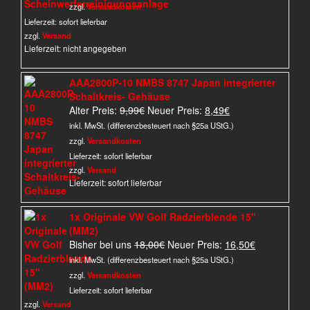
war:
ist:
zzgl.
Versandkosten
30,00€
15,90€.
Lieferzeit:
sofort lieferbar
zzgl.
Versand
Lieferzeit: nicht angegeben
AAA2800P-10 NMBS 8747 Japan integrierter
Schaltkreis- Gehäuse
Ursprünglicher
Aktueller
Alter Preis:
9,99
€
Neuer Preis:
8,49
€
Preis
Preis
inkl. MwSt. (differenzbesteuert nach §25a UStG.)
war:
ist:
zzgl.
Versandkosten
9,99€
8,49€.
Lieferzeit:
sofort lieferbar
zzgl.
Versand
Lieferzeit: sofort lieferbar
1x Originale VW Golf Radzierblende 15"
(MM2)
Ursprünglicher
Aktueller
Bisher bei uns
18,00
€
Neuer Preis:
16,50
€
Preis
Preis
inkl. MwSt. (differenzbesteuert nach §25a UStG.)
war:
ist:
zzgl.
Versandkosten
18,00€
16,50€.
Lieferzeit:
sofort lieferbar
zzgl.
Versand