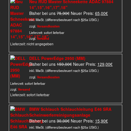
Neu RUD Master Schneekette ADAC 97884
14",15",16",17",18"
Ursprünglicher
Aktueller
Bisher bei uns
75,90
€
Neuer Preis:
65,00
€
Preis
Preis
inkl. MwSt. (differenzbesteuert nach §25a UStG.)
war:
ist:
zzgl.
Versandkosten
75,90€
65,00€.
Lieferzeit:
sofort lieferbar
zzgl.
Versand
Lieferzeit: nicht angegeben
DELL PowerEdge 2950 (MM)
Ursprünglicher
Aktueller
Bisher bei uns
159,00
€
Neuer Preis:
129,00
€
Preis
Preis
inkl. MwSt. (differenzbesteuert nach §25a UStG.)
war:
ist:
zzgl.
Versandkosten
159,00€
129,00€.
Lieferzeit:
sofort lieferbar
zzgl.
Versand
Lieferzeit: sofort lieferbar
BMW Schlauch Schlauchleitung E46 SRA
Scheinwerferreinigungsanlage
Ursprünglicher
Aktueller
Bisher bei uns
30,00
€
Neuer Preis:
15,90
€
Preis
Preis
inkl. MwSt. (differenzbesteuert nach §25a UStG.)