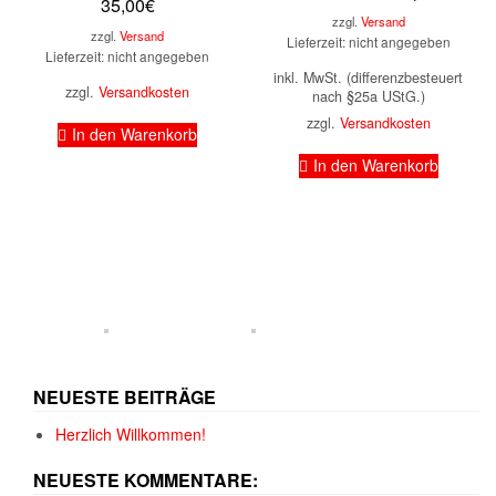
35,00
€
Preis
war:
zzgl.
Versand
ist:
15,9
zzgl.
Versand
Lieferzeit: nicht angegeben
Lieferzeit: nicht angegeben
10,95
inkl. MwSt. (differenzbesteuert
zzgl.
Versandkosten
nach §25a UStG.)
zzgl.
Versandkosten
In den Warenkorb
In den Warenkorb
NEUESTE BEITRÄGE
Herzlich Willkommen!
NEUESTE KOMMENTARE: