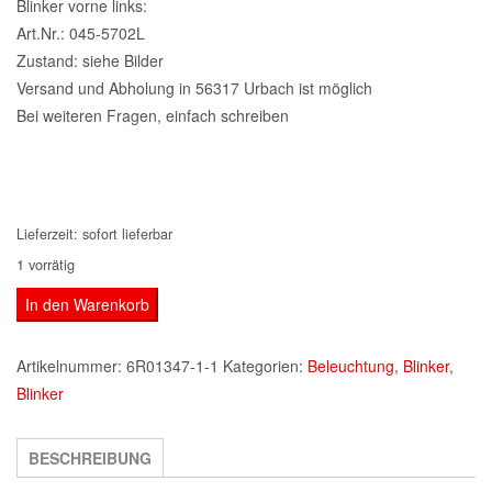
Blinker vorne links:
Art.Nr.: 045-5702L
Zustand: siehe Bilder
Versand und Abholung in 56317 Urbach ist möglich
Bei weiteren Fragen, einfach schreiben
Lieferzeit:
sofort lieferbar
1 vorrätig
2
In den Warenkorb
Mitsubishi
Colt
Artikelnummer:
6R01347-1-1
Kategorien:
Beleuchtung
,
Blinker
,
III
Blinker
C50
Blinker
BESCHREIBUNG
vorne
rechts+links