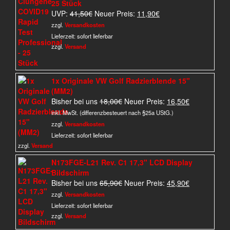
25 Stück
Ursprünglicher
Aktueller
UVP:
41,50
€
Neuer Preis:
11,90
€
Preis
Preis
zzgl.
Versandkosten
war:
ist:
Lieferzeit:
sofort lieferbar
41,50€
11,90€.
zzgl.
Versand
1x Originale VW Golf Radzierblende 15"
(MM2)
Ursprünglicher
Aktueller
Bisher bei uns
18,00
€
Neuer Preis:
16,50
€
Preis
Preis
inkl. MwSt. (differenzbesteuert nach §25a UStG.)
war:
ist:
zzgl.
Versandkosten
18,00€
16,50€.
Lieferzeit:
sofort lieferbar
zzgl.
Versand
N173FGE-L21 Rev. C1 17,3" LCD Display
Bildschirm
Ursprünglicher
Aktueller
Bisher bei uns
65,90
€
Neuer Preis:
45,90
€
Preis
Preis
zzgl.
Versandkosten
war:
ist:
Lieferzeit:
sofort lieferbar
65,90€
45,90€.
zzgl.
Versand