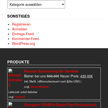
Kategorien
SONSTIGES
Registrieren
Anmelden
Eintrags-Feed
Kommentar-Feed
WordPress.org
PRODUKTE
Renault Syncronring für Getriebe
Ursprünglicher
Aktueller
Bisher bei uns
500,00
€
Neuer Preis:
430,00
€
Preis
Preis
inkl. MwSt. (differenzbesteuert nach §25a UStG.)
war:
ist:
zzgl.
Versandkosten
500,00€
430,00€.
Lieferzeit:
sofort lieferbar
zzgl.
Versand
Clungene COVID19 Rapid Test Professional -