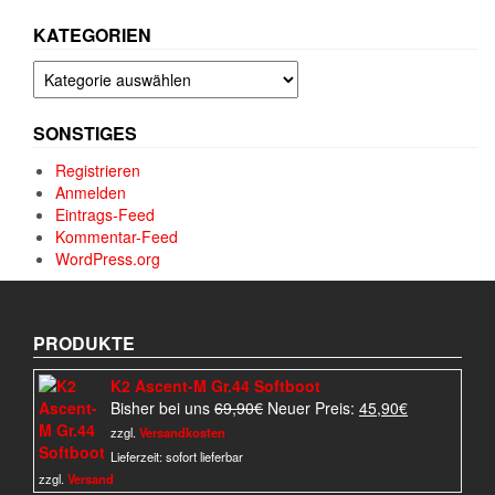
KATEGORIEN
Kategorien
SONSTIGES
Registrieren
Anmelden
Eintrags-Feed
Kommentar-Feed
WordPress.org
PRODUKTE
K2 Ascent-M Gr.44 Softboot
Ursprünglicher
Aktueller
Bisher bei uns
69,90
€
Neuer Preis:
45,90
€
Preis
Preis
zzgl.
Versandkosten
war:
ist:
Lieferzeit:
sofort lieferbar
69,90€
45,90€.
zzgl.
Versand