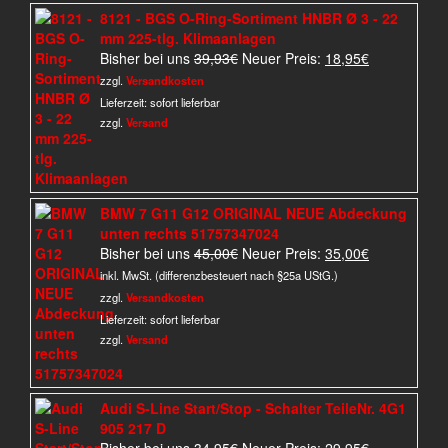
8121 - BGS O-Ring-Sortiment HNBR Ø 3 - 22
mm 225-tlg. Klimaanlagen
Ursprünglicher
Aktueller
Bisher bei uns
39,93
€
Neuer Preis:
18,95
€
Preis
Preis
zzgl.
Versandkosten
war:
ist:
Lieferzeit:
sofort lieferbar
39,93€
18,95€.
zzgl.
Versand
BMW 7 G11 G12 ORIGINAL NEUE Abdeckung
unten rechts 51757347024
Ursprünglicher
Aktueller
Bisher bei uns
45,00
€
Neuer Preis:
35,00
€
Preis
Preis
inkl. MwSt. (differenzbesteuert nach §25a UStG.)
war:
ist:
zzgl.
Versandkosten
45,00€
35,00€.
Lieferzeit:
sofort lieferbar
zzgl.
Versand
Audi S-Line Start/Stop - Schalter TeileNr. 4G1
905 217 D
Ursprünglicher
Aktueller