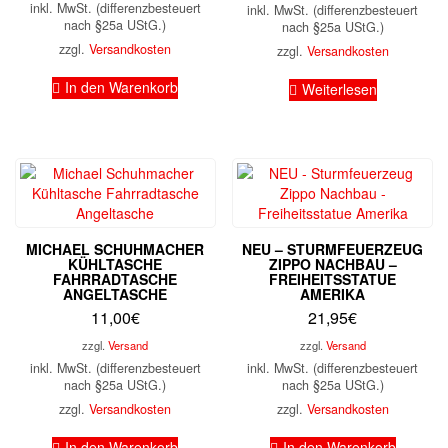
ist:
19,9
inkl. MwSt. (differenzbesteuert
inkl. MwSt. (differenzbesteuert
12,00
nach §25a UStG.)
nach §25a UStG.)
zzgl.
Versandkosten
zzgl.
Versandkosten
In den Warenkorb
Weiterlesen
MICHAEL SCHUHMACHER
NEU – STURMFEUERZEUG
KÜHLTASCHE
ZIPPO NACHBAU –
FAHRRADTASCHE
FREIHEITSSTATUE
ANGELTASCHE
AMERIKA
11,00
€
21,95
€
zzgl.
Versand
zzgl.
Versand
inkl. MwSt. (differenzbesteuert
inkl. MwSt. (differenzbesteuert
nach §25a UStG.)
nach §25a UStG.)
zzgl.
Versandkosten
zzgl.
Versandkosten
In den Warenkorb
In den Warenkorb