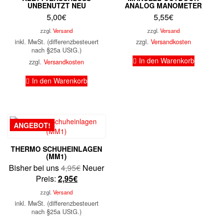
UNBENUTZT NEU
ANALOG MANOMETER
5,00
€
5,55
€
zzgl.
Versand
zzgl.
Versand
inkl. MwSt. (differenzbesteuert
zzgl.
Versandkosten
nach §25a UStG.)
In den Warenkorb
zzgl.
Versandkosten
In den Warenkorb
ANGEBOT!
THERMO SCHUHEINLAGEN
(MM1)
Ursprünglicher
Bisher bei uns
4,95
€
Neuer
Aktueller
Preis
Preis:
2,95
€
Preis
war:
zzgl.
Versand
ist:
4,95€
inkl. MwSt. (differenzbesteuert
2,95€.
nach §25a UStG.)