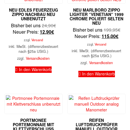
NEU EDLES FEUERZEUG
NEU MARLBORO ZIPPO
ZIPPO NACHBAU NEU
LIGHTER “VENETIAN“ 1999
UNBENUTZT
CHROME POLIERT SELTEN
NEU
Ursprünglicher
Bisher bei uns
24,90
€
Ursp
Bisher bei uns
199,95
€
Aktueller
Preis
Neuer Preis:
12,90
€
Aktue
Prei
Neuer Preis:
115,00
€
Preis
war:
zzgl.
Versand
Preis
war:
ist:
24,90€
zzgl.
Versand
inkl. MwSt. (differenzbesteuert
ist:
199,
12,90€.
inkl. MwSt. (differenzbesteuert
nach §25a UStG.)
115,0
nach §25a UStG.)
zzgl.
Versandkosten
zzgl.
Versandkosten
In den Warenkorb
In den Warenkorb
PORTMONEE
REIFEN
PORTEMONNAIE MIT
LUFTDRUCKPRÜFER
KLETTVERSCHLUSS
MANUELL OUTDOOR