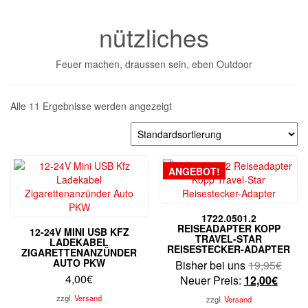
nützliches
Feuer machen, draussen sein, eben Outdoor
Alle 11 Ergebnisse werden angezeigt
ANGEBOT!
1722.0501.2
REISEADAPTER KOPP
12-24V MINI USB KFZ
TRAVEL-STAR
LADEKABEL
REISESTECKER-ADAPTER
ZIGARETTENANZÜNDER
AUTO PKW
Urspr
Bisher bei uns
19,95
€
4,00
€
Aktuel
Preis
Neuer Preis:
12,00
€
Preis
war:
zzgl.
Versand
zzgl.
Versand