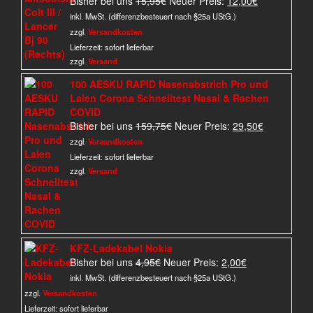
Bisher bei uns
15,95
€
Neuer Preis:
12,00
€
Preis
Preis
inkl. MwSt. (differenzbesteuert nach §25a UStG.)
war:
ist:
zzgl.
Versandkosten
15,95€
12,00€.
Lieferzeit:
sofort lieferbar
zzgl.
Versand
100 AESKU RAPID Nasenabstrich Pro und
Laien Corona Schnelltest Nasal & Rachen
COVID
Ursprünglicher
Aktueller
Bisher bei uns
159,75
€
Neuer Preis:
29,50
€
Preis
Preis
zzgl.
Versandkosten
war:
ist:
Lieferzeit:
sofort lieferbar
159,75€
29,50€.
zzgl.
Versand
KFZ-Ladekabel Nokia
Ursprünglicher
Aktueller
Bisher bei uns
4,95
€
Neuer Preis:
2,00
€
Preis
Preis
inkl. MwSt. (differenzbesteuert nach §25a UStG.)
war:
ist:
zzgl.
Versandkosten
4,95€
2,00€.
Lieferzeit:
sofort lieferbar