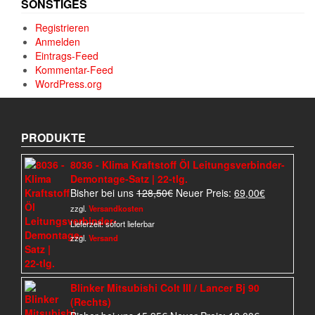
SONSTIGES
Registrieren
Anmelden
Eintrags-Feed
Kommentar-Feed
WordPress.org
PRODUKTE
8036 - Klima Kraftstoff Öl Leitungsverbinder-
Demontage-Satz | 22-tlg.
Ursprünglicher
Aktueller
Bisher bei uns
128,50
€
Neuer Preis:
69,00
€
Preis
Preis
zzgl.
Versandkosten
war:
ist:
Lieferzeit:
sofort lieferbar
128,50€
69,00€.
zzgl.
Versand
Blinker Mitsubishi Colt III / Lancer Bj 90
(Rechts)
Ursprünglicher
Aktueller