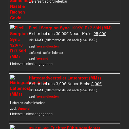
Lieferzeit: sofort lieferbar
Pirelli Scorpion Sync 120/70 R17 58H (MM)
Ursprünglicher
Aktueller
Bisher bei uns
30,00
€
Neuer Preis:
25,00
€
Preis
Preis
inkl. MwSt. (differenzbesteuert nach §25a UStG.)
war:
ist:
zzgl.
Versandkosten
30,00€
25,00€.
Lieferzeit:
sofort lieferbar
zzgl.
Versand
Lieferzeit: nicht angegeben
Härtegradversteller Lattenrost (MM1)
Ursprünglicher
Aktueller
Bisher bei uns
3,00
€
Neuer Preis:
2,00
€
Preis
Preis
inkl. MwSt. (differenzbesteuert nach §25a UStG.)
war:
ist:
zzgl.
Versandkosten
3,00€
2,00€.
Lieferzeit:
sofort lieferbar
zzgl.
Versand
Lieferzeit: nicht angegeben
038103663 Trichter Führungstrichter