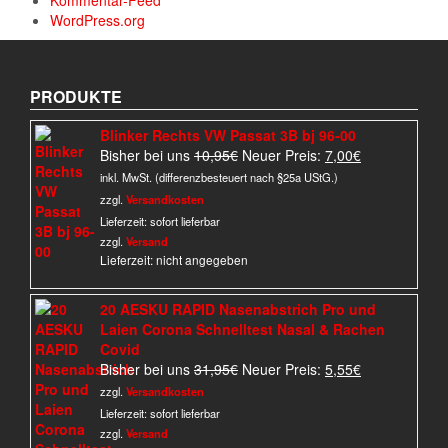
Kommentar-Feed
WordPress.org
PRODUKTE
Blinker Rechts VW Passat 3B bj 96-00
Ursprünglicher
Aktueller
Bisher bei uns
10,95
€
Neuer Preis:
7,00
€
Preis
Preis
inkl. MwSt. (differenzbesteuert nach §25a UStG.)
war:
ist:
zzgl.
Versandkosten
10,95€
7,00€.
Lieferzeit:
sofort lieferbar
zzgl.
Versand
Lieferzeit: nicht angegeben
20 AESKU RAPID Nasenabstrich Pro und
Laien Corona Schnelltest Nasal & Rachen
Covid
Ursprünglicher
Aktueller
Bisher bei uns
31,95
€
Neuer Preis:
5,55
€
Preis
Preis
zzgl.
Versandkosten
war:
ist:
Lieferzeit:
sofort lieferbar
31,95€
5,55€.
zzgl.
Versand