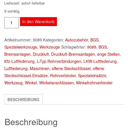
Lieferzeit:
sofort lieferbar
9 vorrätig
Spezial-
In den Warenkorb
Einsätze
für
Artikelnummer:
9089
Kategorien:
Autozubehör
,
BGS
,
Winkel-
Spezialwerkzeuge
,
Werkzeuge
Schlagwörter:
9089
,
BGS
,
Rohrverbinder
Bremsanlagen
,
Druckluft
,
Druckluft-Bremsanlagen
,
enge Stellen
,
|
Kfz-Luftfederung
,
L-Typ Rohrverbindungen
,
LKW-Luftfederung
,
5-
Luftfederung
,
Maschinen
,
offene Steckschlüssel
,
offene
tlg.
Steckschlüssel-Einsätze
,
Rohrverbinder
,
Spezialeinsätze
,
Menge
Werkzeug
,
Winkel
,
Winkelanschlüssen
,
Winkelrohrverbinder
BESCHREIBUNG
Beschreibung