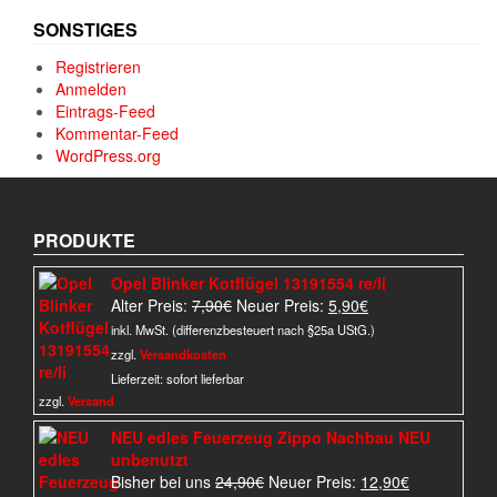
SONSTIGES
Registrieren
Anmelden
Eintrags-Feed
Kommentar-Feed
WordPress.org
PRODUKTE
Opel Blinker Kotflügel 13191554 re/li
Ursprünglicher
Aktueller
Alter Preis:
7,90
€
Neuer Preis:
5,90
€
Preis
Preis
inkl. MwSt. (differenzbesteuert nach §25a UStG.)
war:
ist:
zzgl.
Versandkosten
7,90€
5,90€.
Lieferzeit:
sofort lieferbar
zzgl.
Versand
NEU edles Feuerzeug Zippo Nachbau NEU
unbenutzt
Ursprünglicher
Aktueller
Bisher bei uns
24,90
€
Neuer Preis:
12,90
€