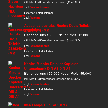
Preis
Preis
inkl. MwSt. (differenzbesteuert nach §25a UStG.)
war:
ist:
zzgl.
Versandkosten
24,90€
12,90€.
Lieferzeit:
sofort lieferbar
zzgl.
Versand
Aussenspiegelglas Rechts Dacia TeileNr.:
232634042 (MM)
Ursprünglicher
Aktueller
Bisher bei uns
15,00
€
Neuer Preis:
12,00
€
Preis
Preis
inkl. MwSt. (differenzbesteuert nach §25a UStG.)
war:
ist:
zzgl.
Versandkosten
15,00€
12,00€.
Lieferzeit:
sofort lieferbar
zzgl.
Versand
Konica Minolta Drucker Kopierer
Unterschrank DIN A3 DIN A4
Ursprünglicher
Aktueller
Bisher bei uns
150,00
€
Neuer Preis:
55,00
€
Preis
Preis
inkl. MwSt. (differenzbesteuert nach §25a UStG.)
war:
ist:
zzgl.
Versandkosten
150,00€
55,00€.
Lieferzeit:
sofort lieferbar
zzgl.
Versand
Ikea Lampe HEKTAR (MM)