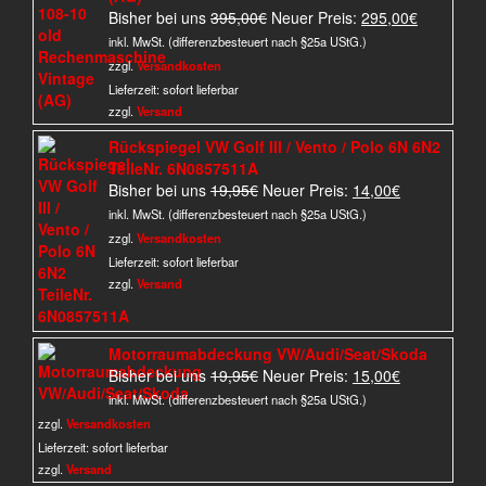
Ursprünglicher
Aktueller
Bisher bei uns
395,00
€
Neuer Preis:
295,00
€
Preis
Preis
inkl. MwSt. (differenzbesteuert nach §25a UStG.)
war:
ist:
zzgl.
Versandkosten
395,00€
295,00€.
Lieferzeit:
sofort lieferbar
zzgl.
Versand
Rückspiegel VW Golf III / Vento / Polo 6N 6N2
TeileNr. 6N0857511A
Ursprünglicher
Aktueller
Bisher bei uns
19,95
€
Neuer Preis:
14,00
€
Preis
Preis
inkl. MwSt. (differenzbesteuert nach §25a UStG.)
war:
ist:
zzgl.
Versandkosten
19,95€
14,00€.
Lieferzeit:
sofort lieferbar
zzgl.
Versand
Motorraumabdeckung VW/Audi/Seat/Skoda
Ursprünglicher
Aktueller
Bisher bei uns
19,95
€
Neuer Preis:
15,00
€
Preis
Preis
inkl. MwSt. (differenzbesteuert nach §25a UStG.)
war:
ist:
zzgl.
Versandkosten
19,95€
15,00€.
Lieferzeit:
sofort lieferbar
zzgl.
Versand