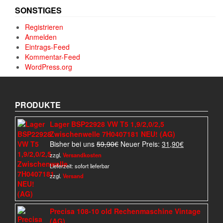
SONSTIGES
Registrieren
Anmelden
Eintrags-Feed
Kommentar-Feed
WordPress.org
PRODUKTE
Lager BSP22928 VW T5 1,9/2,0/2,5
Zwischenwelle 7H0407181 NEU! (AG)
Ursprünglicher
Aktueller
Bisher bei uns
59,90
€
Neuer Preis:
31,90
€
Preis
Preis
zzgl.
Versandkosten
war:
ist:
Lieferzeit:
sofort lieferbar
59,90€
31,90€.
zzgl.
Versand
Precisa 108-10 old Rechenmaschine Vintage
(AG)