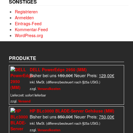
SONSTIGES
Registrieren
Anmelden
Eintrags-Feed
Kommentar-Feed
WordPress.org
PRODUKTE
DELL PowerEdge 2950 (MM)
Ursprünglicher
Aktueller
Bisher bei uns
159,00
€
Neuer Preis:
129,00
€
Preis
Preis
inkl. MwSt. (differenzbesteuert nach §25a UStG.)
war:
ist:
zzgl.
Versandkosten
159,00€
129,00€.
Lieferzeit:
sofort lieferbar
zzgl.
Versand
HP BLc3000 BLADE-Server Gehäuse (MM)
Ursprünglicher
Aktueller
Bisher bei uns
850,00
€
Neuer Preis:
750,00
€
Preis
Preis
inkl. MwSt. (differenzbesteuert nach §25a UStG.)
war:
ist:
zzgl.
Versandkosten