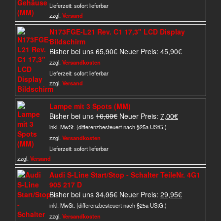
850,00€
750,00€.
Lieferzeit:
sofort lieferbar
zzgl.
Versand
N173FGE-L21 Rev. C1 17,3" LCD Display
Bildschirm
Ursprünglicher
Aktueller
Bisher bei uns
65,90
€
Neuer Preis:
45,90
€
Preis
Preis
zzgl.
Versandkosten
war:
ist:
Lieferzeit:
sofort lieferbar
65,90€
45,90€.
zzgl.
Versand
Lampe mit 3 Spots (MM)
Ursprünglicher
Aktueller
Bisher bei uns
10,00
€
Neuer Preis:
7,00
€
Preis
Preis
inkl. MwSt. (differenzbesteuert nach §25a UStG.)
war:
ist:
zzgl.
Versandkosten
10,00€
7,00€.
Lieferzeit:
sofort lieferbar
zzgl.
Versand
Audi S-Line Start/Stop - Schalter TeileNr. 4G1
905 217 D
Ursprünglicher
Aktueller
Bisher bei uns
34,95
€
Neuer Preis:
29,95
€
Preis
Preis
inkl. MwSt. (differenzbesteuert nach §25a UStG.)
war:
ist:
zzgl.
Versandkosten