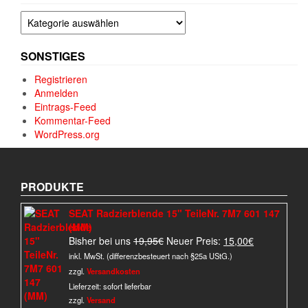
Kategorien
SONSTIGES
Registrieren
Anmelden
Eintrags-Feed
Kommentar-Feed
WordPress.org
PRODUKTE
SEAT Radzierblende 15" TeileNr. 7M7 601 147
(MM)
Ursprünglicher
Aktueller
Bisher bei uns
19,95
€
Neuer Preis:
15,00
€
Preis
Preis
inkl. MwSt. (differenzbesteuert nach §25a UStG.)
war:
ist:
zzgl.
Versandkosten
19,95€
15,00€.
Lieferzeit:
sofort lieferbar
zzgl.
Versand