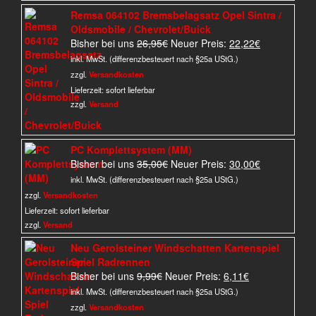
Remsa 064102 Bremsbelagsatz Opel Sintra /
Oldsmobile / Chevrolet/Buick
Ursprünglicher
Aktueller
Bisher bei uns
26,95
€
Neuer Preis:
22,22
€
Preis
Preis
inkl. MwSt. (differenzbesteuert nach §25a UStG.)
war:
ist:
zzgl.
Versandkosten
26,95€
22,22€.
Lieferzeit:
sofort lieferbar
zzgl.
Versand
PC Komplettsystem (MM)
Ursprünglicher
Aktueller
Bisher bei uns
35,00
€
Neuer Preis:
30,00
€
Preis
Preis
inkl. MwSt. (differenzbesteuert nach §25a UStG.)
war:
ist:
zzgl.
Versandkosten
35,00€
30,00€.
Lieferzeit:
sofort lieferbar
zzgl.
Versand
Neu Gerolsteiner Windschatten Kartenspiel
Spiel Radrennen
Ursprünglicher
Aktueller
Bisher bei uns
9,99
€
Neuer Preis:
6,11
€
Preis
Preis
inkl. MwSt. (differenzbesteuert nach §25a UStG.)
war:
ist:
zzgl.
Versandkosten