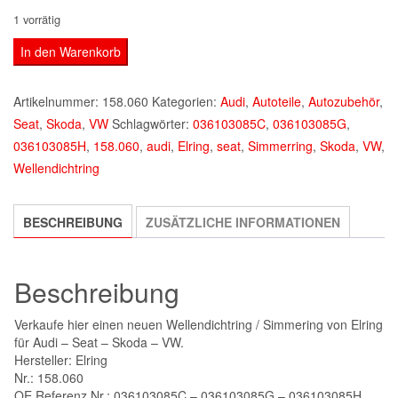
1 vorrätig
NEU
In den Warenkorb
Simmering
Audi
Artikelnummer:
158.060
Kategorien:
Audi
,
Autoteile
,
Autozubehör
,
Seat
Seat
,
Skoda
,
VW
Schlagwörter:
036103085C
,
036103085G
,
Skoda
036103085H
,
158.060
,
audi
,
Elring
,
seat
,
Simmerring
,
Skoda
,
VW
,
VW
Wellendichtring
158.060
-036103085H
BESCHREIBUNG
ZUSÄTZLICHE INFORMATIONEN
Wellendichtring
Menge
Beschreibung
Verkaufe hier einen neuen Wellendichtring / Simmering von Elring
für Audi – Seat – Skoda – VW.
Hersteller: Elring
Nr.: 158.060
OE Referenz Nr.: 036103085C – 036103085G – 036103085H