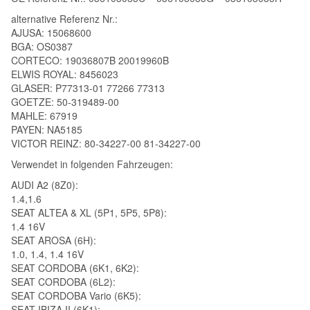
alternative Referenz Nr.:
AJUSA: 15068600
BGA: OS0387
CORTECO: 19036807B 20019960B
ELWIS ROYAL: 8456023
GLASER: P77313-01 77266 77313
GOETZE: 50-319489-00
MAHLE: 67919
PAYEN: NA5185
VICTOR REINZ: 80-34227-00 81-34227-00
Verwendet in folgenden Fahrzeugen:
AUDI A2 (8Z0):
1.4,1.6
SEAT ALTEA & XL (5P1, 5P5, 5P8):
1.4 16V
SEAT AROSA (6H):
1.0, 1.4, 1.4 16V
SEAT CORDOBA (6K1, 6K2):
SEAT CORDOBA (6L2):
SEAT CORDOBA Vario (6K5):
SEAT IBIZA II (6K1):