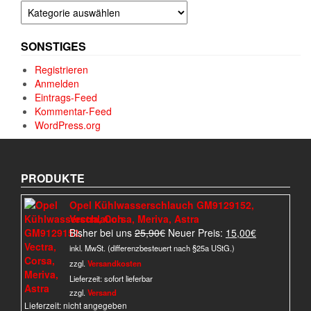
Kategorien
SONSTIGES
Registrieren
Anmelden
Eintrags-Feed
Kommentar-Feed
WordPress.org
PRODUKTE
Opel Kühlwasserschlauch GM9129152,
Vectra, Corsa, Meriva, Astra
Ursprünglicher
Aktueller
Bisher bei uns
25,90
€
Neuer Preis:
15,00
€
Preis
Preis
inkl. MwSt. (differenzbesteuert nach §25a UStG.)
war:
ist:
zzgl.
Versandkosten
25,90€
15,00€.
Lieferzeit:
sofort lieferbar
zzgl.
Versand
Lieferzeit: nicht angegeben