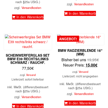
nach §25a UStG.)
zzgl.
Versandkosten
zzgl.
Versandkosten
In den Warenkorb
In den Warenkorb
ANGEBOT!
BMW RADZIERBLENDE 16″
(MM)
SCHEINWERFERGLAS SET
BMW E39 RECHTS/LINKS
Urspr
Bisher bei uns
19,95
€
SCHWARZ / RAUCHF.
Aktuel
Preis
Neuer Preis:
15,00
€
77,50
€
Preis
war:
zzgl.
Versand
ist:
19,9
zzgl.
Versand
Lieferzeit: nicht angegeben
Lieferzeit: sofort lieferbar
15,00
inkl. MwSt. (differenzbesteuert
inkl. MwSt. (differenzbesteuert
nach §25a UStG.)
nach §25a UStG.)
zzgl.
Versandkosten
zzgl.
Versandkosten
In den Warenkorb
In den Warenkorb