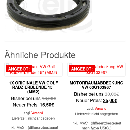
Ähnliche Produkte
ANGEBOT!
ANGEBOT!
1X ORIGINALE VW GOLF
MOTORRAUMABDECKUNG
RADZIERBLENDE 15″
VW 03G103967
(MM2)
Urspr
Bisher bei uns
30,00
€
Ursprünglicher
Bisher bei uns
18,00
€
Aktuel
Preis
Neuer Preis:
25,00
€
Aktueller
Preis
Neuer Preis:
16,50
€
Preis
war:
zzgl.
Versand
Preis
war:
ist:
30,0
zzgl.
Versand
Lieferzeit: nicht angegeben
ist:
18,00€
Lieferzeit: nicht angegeben
25,00
16,50€.
inkl. MwSt. (differenzbesteuert
inkl. MwSt. (differenzbesteuert
nach §25a UStG.)