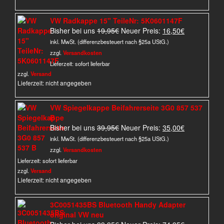
VW Radkappe 15" TeileNr: 5K0601147F
Ursprünglicher
Aktueller
Bisher bei uns
19,95
€
Neuer Preis:
16,50
€
Preis
Preis
inkl. MwSt. (differenzbesteuert nach §25a UStG.)
war:
ist:
zzgl.
Versandkosten
19,95€
16,50€.
Lieferzeit:
sofort lieferbar
zzgl.
Versand
Lieferzeit: nicht angegeben
VW Spiegelkappe Beifahrerseite 3G0 857 537
B
Ursprünglicher
Aktueller
Bisher bei uns
39,95
€
Neuer Preis:
35,00
€
Preis
Preis
inkl. MwSt. (differenzbesteuert nach §25a UStG.)
war:
ist:
zzgl.
Versandkosten
39,95€
35,00€.
Lieferzeit:
sofort lieferbar
zzgl.
Versand
Lieferzeit: nicht angegeben
3C0051435BS Bluetooth Handy Adapter
original VW neu