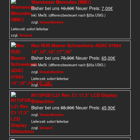
Warnweste Mercedes (MM1)
Ursprünglicher
Aktueller
Bisher bei uns
10,00
€
Neuer Preis:
7,00
€
Preis
Preis
inkl. MwSt. (differenzbesteuert nach §25a UStG.)
war:
ist:
zzgl.
Versandkosten
10,00€
7,00€.
Lieferzeit:
sofort lieferbar
zzgl.
Versand
Neu RUD Master Schneekette ADAC 97884
14",15",16",17",18"
Ursprünglicher
Aktueller
Bisher bei uns
75,90
€
Neuer Preis:
65,00
€
Preis
Preis
inkl. MwSt. (differenzbesteuert nach §25a UStG.)
war:
ist:
zzgl.
Versandkosten
75,90€
65,00€.
Lieferzeit:
sofort lieferbar
zzgl.
Versand
N173FGE-L21 Rev. C1 17,3" LCD Display
Bildschirm
Ursprünglicher
Aktueller
Bisher bei uns
65,90
€
Neuer Preis:
45,90
€
Preis
Preis
zzgl.
Versandkosten
war:
ist:
Lieferzeit:
sofort lieferbar
65,90€
45,90€.
zzgl.
Versand