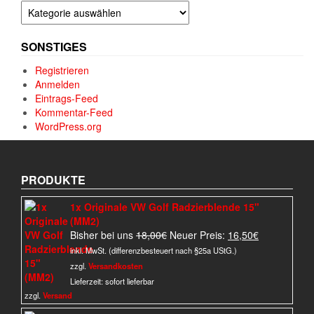
Kategorien
SONSTIGES
Registrieren
Anmelden
Eintrags-Feed
Kommentar-Feed
WordPress.org
PRODUKTE
1x Originale VW Golf Radzierblende 15"
(MM2)
Ursprünglicher
Aktueller
Bisher bei uns
18,00
€
Neuer Preis:
16,50
€
Preis
Preis
inkl. MwSt. (differenzbesteuert nach §25a UStG.)
war:
ist:
zzgl.
Versandkosten
18,00€
16,50€.
Lieferzeit:
sofort lieferbar
zzgl.
Versand