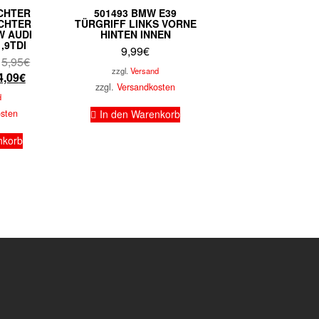
ICHTER
501493 BMW E39
CHTER
TÜRGRIFF LINKS VORNE
W AUDI
HINTEN INNEN
,9TDI
9,99
€
Ursprünglicher
5,95
€
zzgl.
Versand
Aktueller
Preis
4,09
€
zzgl.
Versandkosten
Preis
war:
d
ist:
5,95€
osten
In den Warenkorb
4,09€.
nkorb