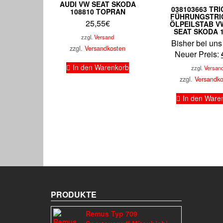
AUDI VW SEAT SKODA
038103663 TR
108810 TOPRAN
FÜHRUNGSTRI
25,55
€
ÖLPEILSTAB V
SEAT SKODA 1
zzgl.
Versand
Bisher bei uns
zzgl.
Versandkosten
Neuer Preis:
In den Warenkorb
zzgl.
Versan
zzgl.
Versandk
In den Ware
PRODUKTE
Remus Typ 709