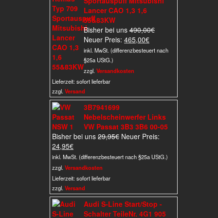
Sportauspuff Mitsubishi
Lancer CAO 1,3 1,6
55&83KW
Ursprünglicher
Bisher bei uns
490,00
€
Aktueller
Preis
Neuer Preis:
465,00
€
Preis
war:
inkl. MwSt. (differenzbesteuert nach
ist:
490,00€
§25a UStG.)
465,00€.
zzgl.
Versandkosten
Lieferzeit:
sofort lieferbar
zzgl.
Versand
3B7941699
Nebelscheinwerfer Links
VW Passat 3B3 3B6 00-05
Ursprünglicher
Bisher bei uns
29,95
€
Neuer Preis:
Aktueller
Preis
24,95
€
Preis
war:
inkl. MwSt. (differenzbesteuert nach §25a UStG.)
ist:
29,95€
zzgl.
Versandkosten
24,95€.
Lieferzeit:
sofort lieferbar
zzgl.
Versand
Audi S-Line Start/Stop -
Schalter TeileNr. 4G1 905