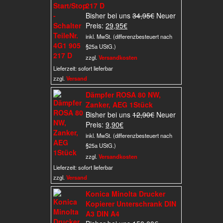
217 D
Ursprünglicher
Bisher bei uns
34,95
€
Neuer
Aktueller
Preis
Preis:
29,95
€
Preis
war:
inkl. MwSt. (differenzbesteuert nach
ist:
34,95€
§25a UStG.)
29,95€.
zzgl.
Versandkosten
Lieferzeit:
sofort lieferbar
zzgl.
Versand
Dämpfer ROSA 80 NW,
Zanker, AEG 1Stück
Ursprünglicher
Bisher bei uns
12,90
€
Neuer
Aktueller
Preis
Preis:
9,90
€
Preis
war:
inkl. MwSt. (differenzbesteuert nach
ist:
12,90€
§25a UStG.)
9,90€.
zzgl.
Versandkosten
Lieferzeit:
sofort lieferbar
zzgl.
Versand
Konica Minolta Drucker
Kopierer Unterschrank DIN
A3 DIN A4