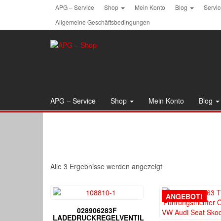
Skip
APG – Service
Shop
Mein Konto
Blog
Servi
to
Allgemeine Geschäftsbedingungen
the
content
APG – Service
Shop
Mein Konto
Blog
Alle 3 Ergebnisse werden angezeigt
ANGEBOT!
028906283F
LADEDRUCKREGELVENTIL