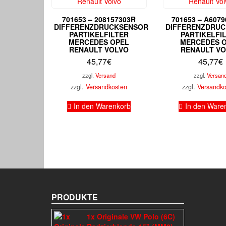
701653 – 208157303R
701653 – A607
DIFFERENZDRUCKSENSOR
DIFFERENZDRU
PARTIKELFILTER
PARTIKELFI
MERCEDES OPEL
MERCEDES 
RENAULT VOLVO
RENAULT V
45,77
€
45,77
€
zzgl.
Versand
zzgl.
Versan
zzgl.
Versandkosten
zzgl.
Versandk
In den Warenkorb
In den Ware
PRODUKTE
1x Originale VW Polo (6C)