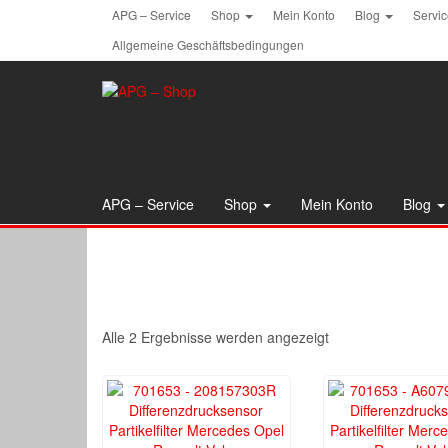
Skip
APG – Service
Shop
Mein Konto
Blog
Servi
to
Allgemeine Geschäftsbedingungen
the
content
APG – Service
Shop
Mein Konto
Blog
Alle 2 Ergebnisse werden angezeigt