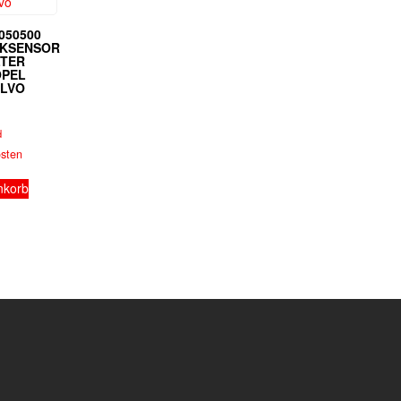
9050500
CKSENSOR
LTER
OPEL
OLVO
d
osten
nkorb