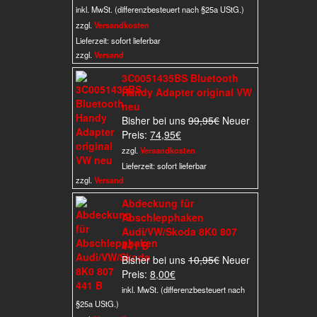
Preis
war:
inkl. MwSt. (differenzbesteuert nach §25a UStG.)
ist:
3,00€
zzgl.
Versandkosten
2,00€.
Lieferzeit:
sofort lieferbar
zzgl.
Versand
3C0051435BS Bluetooth
Handy Adapter original VW
neu
Ursprünglicher
Bisher bei uns
99,95
€
Neuer
Aktueller
Preis
Preis:
74,95
€
Preis
war:
zzgl.
Versandkosten
ist:
99,95€
Lieferzeit:
sofort lieferbar
74,95€.
zzgl.
Versand
Abdeckung für
Abschlepphaken
Audi/VW/Skoda 8K0 807
441 B
Ursprünglicher
Bisher bei uns
10,95
€
Neuer
Aktueller
Preis
Preis:
8,00
€
Preis
war:
inkl. MwSt. (differenzbesteuert nach
ist:
10,95€
§25a UStG.)
8,00€.