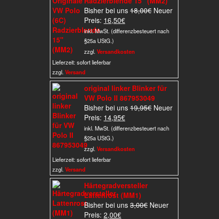
Radzierblende 15" (MM2)
Ursprünglicher
Bisher bei uns
18,00
€
Neuer
Aktueller
Preis
Preis:
16,50
€
Preis
war:
inkl. MwSt. (differenzbesteuert nach
ist:
18,00€
§25a UStG.)
16,50€.
zzgl.
Versandkosten
Lieferzeit:
sofort lieferbar
zzgl.
Versand
original linker Blinker für
VW Polo II 867953049
Ursprünglicher
Bisher bei uns
19,95
€
Neuer
Aktueller
Preis
Preis:
14,95
€
Preis
war:
inkl. MwSt. (differenzbesteuert nach
ist:
19,95€
§25a UStG.)
14,95€.
zzgl.
Versandkosten
Lieferzeit:
sofort lieferbar
zzgl.
Versand
Härtegradversteller
Lattenrost (MM1)
Ursprünglicher
Bisher bei uns
3,00
€
Neuer
Aktueller
Preis
Preis:
2,00
€