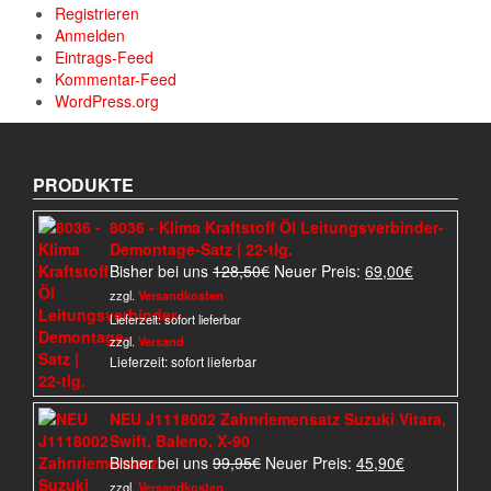
Registrieren
Anmelden
Eintrags-Feed
Kommentar-Feed
WordPress.org
PRODUKTE
8036 - Klima Kraftstoff Öl Leitungsverbinder-
Demontage-Satz | 22-tlg.
Ursprünglicher
Aktueller
Bisher bei uns
128,50
€
Neuer Preis:
69,00
€
Preis
Preis
zzgl.
Versandkosten
war:
ist:
Lieferzeit:
sofort lieferbar
128,50€
69,00€.
zzgl.
Versand
Lieferzeit: sofort lieferbar
NEU J1118002 Zahnriemensatz Suzuki Vitara,
Swift, Baleno, X-90
Ursprünglicher
Aktueller
Bisher bei uns
99,95
€
Neuer Preis:
45,90
€
Preis
Preis
zzgl.
Versandkosten