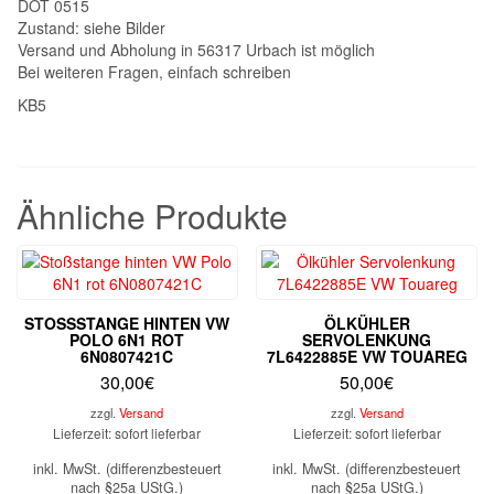
DOT 0515
Zustand: siehe Bilder
Versand und Abholung in 56317 Urbach ist möglich
Bei weiteren Fragen, einfach schreiben
KB5
Ähnliche Produkte
STOSSSTANGE HINTEN VW P
ÖLKÜHLER
OLO 6N1 ROT 6
SERVOLENKUNG
N0807421C
7L6422885E VW TOUAREG
30,00
€
50,00
€
zzgl.
Versand
zzgl.
Versand
Lieferzeit: sofort lieferbar
Lieferzeit: sofort lieferbar
inkl. MwSt. (differenzbesteuert
inkl. MwSt. (differenzbesteuert
nach §25a UStG.)
nach §25a UStG.)