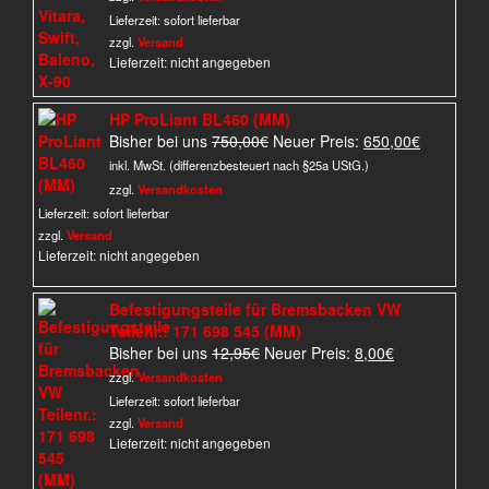
war:
ist:
Lieferzeit:
sofort lieferbar
99,95€
45,90€.
zzgl.
Versand
Lieferzeit: nicht angegeben
HP ProLiant BL460 (MM)
Ursprünglicher
Aktueller
Bisher bei uns
750,00
€
Neuer Preis:
650,00
€
Preis
Preis
inkl. MwSt. (differenzbesteuert nach §25a UStG.)
war:
ist:
zzgl.
Versandkosten
750,00€
650,00€.
Lieferzeit:
sofort lieferbar
zzgl.
Versand
Lieferzeit: nicht angegeben
Befestigungsteile für Bremsbacken VW
Teilenr.: 171 698 545 (MM)
Ursprünglicher
Aktueller
Bisher bei uns
12,95
€
Neuer Preis:
8,00
€
Preis
Preis
zzgl.
Versandkosten
war:
ist:
Lieferzeit:
sofort lieferbar
12,95€
8,00€.
zzgl.
Versand
Lieferzeit: nicht angegeben