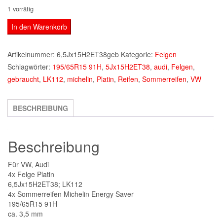
1 vorrätig
Für
In den Warenkorb
VW,
Audi
Artikelnummer:
6,5Jx15H2ET38geb
Kategorie:
Felgen
4x
Schlagwörter:
195/65R15 91H
,
5Jx15H2ET38
,
audi
,
Felgen
,
Felge
gebraucht
,
LK112
,
michelin
,
Platin
,
Reifen
,
Sommerreifen
,
VW
Platin
6,5Jx15H2ET38
BESCHREIBUNG
4x
Sommerreifen
Michelin195/65R15
Beschreibung
91H
Menge
Für VW, Audi
4x Felge Platin
6,5Jx15H2ET38; LK112
4x Sommerreifen Michelin Energy Saver
195/65R15 91H
ca. 3,5 mm