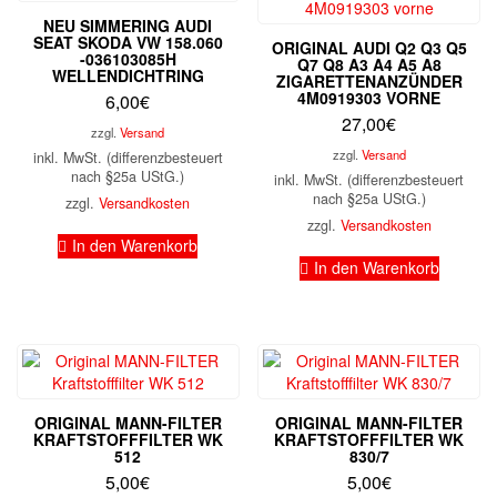
NEU SIMMERING AUDI
SEAT SKODA VW 158.060
ORIGINAL AUDI Q2 Q3 Q5
-036103085H
Q7 Q8 A3 A4 A5 A8
WELLENDICHTRING
ZIGARETTENANZÜNDER
4M0919303 VORNE
6,00
€
27,00
€
zzgl.
Versand
zzgl.
Versand
inkl. MwSt. (differenzbesteuert
nach §25a UStG.)
inkl. MwSt. (differenzbesteuert
nach §25a UStG.)
zzgl.
Versandkosten
zzgl.
Versandkosten
In den Warenkorb
In den Warenkorb
ORIGINAL MANN-FILTER
ORIGINAL MANN-FILTER
KRAFTSTOFFFILTER WK
KRAFTSTOFFFILTER WK
512
830/7
5,00
€
5,00
€