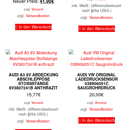
Aktueller
Preis
Neuer Preis:
41,90
€
ist:
90,0
inkl. MwSt. (differenzbesteuert
Preis
war:
77,88
zzgl.
Versand
nach §25a UStG.)
ist:
127,90€
zzgl.
Versandkosten
zzgl.
Versandkosten
41,90€.
In den Warenkorb
In den Warenkorb
AUDI A3 8V ABDECKUNG
AUDI VW ORIGINAL
ABSCHLEPPÖSE
LADEDRUCKSENSOR
STOSSSTANGE 8
038906051C
V3807241B ANTHRAZIT
SAUGROHRDRUCK
15,77
€
20,00
€
zzgl.
Versand
zzgl.
Versand
inkl. MwSt. (differenzbesteuert
zzgl.
Versandkosten
nach §25a UStG.)
In den Warenkorb
zzgl.
Versandkosten