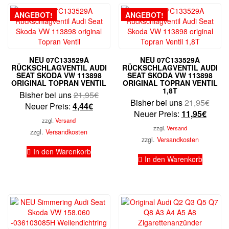
ANGEBOT!
ANGEBOT!
NEU 07C133529A
NEU 07C133529A
RÜCKSCHLAGVENTIL AUDI
RÜCKSCHLAGVENTIL AUDI
SEAT SKODA VW 113898
SEAT SKODA VW 113898
ORIGINAL TOPRAN VENTIL
ORIGINAL TOPRAN VENTIL
1,8T
Ursprünglicher
Bisher bei uns
21,95
€
Urspr
Bisher bei uns
21,95
€
Aktueller
Preis
Neuer Preis:
4,44
€
Aktuel
Preis
Neuer Preis:
11,95
€
Preis
war:
zzgl.
Versand
Preis
war:
ist:
21,95€
zzgl.
Versand
zzgl.
Versandkosten
ist:
21,9
4,44€.
zzgl.
Versandkosten
11,95
In den Warenkorb
In den Warenkorb