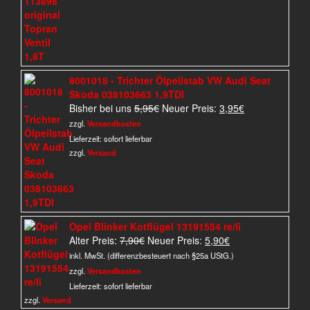
8001018 - Trichter Ölpeilstab VW Audi Seat
Skoda 038103663 1,9TDI
Ursprünglicher
Aktueller
Bisher bei uns
5,95
€
Neuer Preis:
3,95
€
Preis
Preis
zzgl.
Versandkosten
war:
ist:
Lieferzeit:
sofort lieferbar
5,95€
3,95€.
zzgl.
Versand
Opel Blinker Kotflügel 13191554 re/li
Ursprünglicher
Aktueller
Alter Preis:
7,90
€
Neuer Preis:
5,90
€
Preis
Preis
inkl. MwSt. (differenzbesteuert nach §25a UStG.)
war:
ist:
zzgl.
Versandkosten
7,90€
5,90€.
Lieferzeit:
sofort lieferbar
zzgl.
Versand