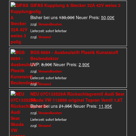
GIFAS Kupplung & Stecker 32A 42V weiss 3
polig
Ursprünglicher
Aktueller
Bisher bei uns
130,00
€
Neuer Preis:
50,00
€
Preis
Preis
zzgl.
Versandkosten
war:
ist:
Lieferzeit:
sofort lieferbar
130,00€
50,00€.
zzgl.
Versand
BGS 8684 - Ausbeulstift Plastik Kunststoff
Beulendoktor
Ursprünglicher
Aktueller
UVP:
8,90
€
Neuer Preis:
2,90
€
Preis
Preis
zzgl.
Versandkosten
war:
ist:
Lieferzeit:
sofort lieferbar
8,90€
2,90€.
zzgl.
Versand
NEU 07C133529A Rückschlagventil Audi Seat
Skoda VW 113898 original Topran Ventil 1,8T
Ursprünglicher
Aktueller
Bisher bei uns
21,95
€
Neuer Preis:
11,95
€
Preis
Preis
zzgl.
Versandkosten
war:
ist:
Lieferzeit:
sofort lieferbar
21,95€
11,95€.
zzgl.
Versand