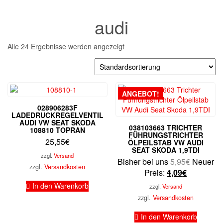
audi
Alle 24 Ergebnisse werden angezeigt
ANGEBOT!
028906283F
LADEDRUCKREGELVENTIL
AUDI VW SEAT SKODA
038103663 TRICHTER
108810 TOPRAN
FÜHRUNGSTRICHTER
25,55
€
ÖLPEILSTAB VW AUDI
SEAT SKODA 1,9TDI
zzgl.
Versand
Ursprüng
Bisher bei uns
5,95
€
Neuer
zzgl.
Versandkosten
Aktueller
Preis
Preis:
4,09
€
Preis
war:
In den Warenkorb
zzgl.
Versand
ist:
5,95€
zzgl.
Versandkosten
4,09€.
In den Warenkorb