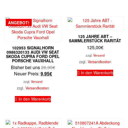
ANGEBOT!
125 JAHRE ABT –
SAMMLERSTÜCK RARITÄT
125,00
€
102953 SIGNALHORN
0986320133 AUDI VW SEAT
zzgl.
Versand
SKODA CUPRA FORD OPEL
PORSCHE VAUXHALL
zzgl.
Versandkosten
Ursprünglicher
Bisher bei uns
26,90
€
In den Warenkorb
Aktueller
Preis
Neuer Preis:
9,95
€
Preis
war:
zzgl.
Versand
ist:
26,90€
zzgl.
Versandkosten
9,95€.
In den Warenkorb