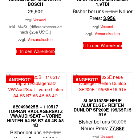
BOSCH
1,9TDI
Ursprüng
25,90
€
Bisher bei uns
5,95
€
Neuer
Aktueller
Preis
Preis:
3,95
€
zzgl.
Versand
Preis
war:
inkl. MwSt. (differenzbesteuert
zzgl.
Versand
ist:
5,95€
nach §25a UStG.)
zzgl.
Versandkosten
3,95€.
zzgl.
Versandkosten
In den Warenkorb
In den Warenkorb
ANGEBOT!
ANGEBOT!
8L0601025E NEUE
ALUFELGE+ REIFEN
8E0498625B – 110517
DUNLOP SP200E 195/65R15
TOPRAN RADLAGERSATZ
91V
VW/AUDI/SEAT – VORNE
HINTEN A4 B6 B7 A6 4B A8
Urspr
Bisher bei uns
90,00
€
4D
Aktuel
Preis
Neuer Preis:
77,88
€
Ursprünglicher
Bisher bei uns
127,90
€
Preis
war:
zzgl.
Versand