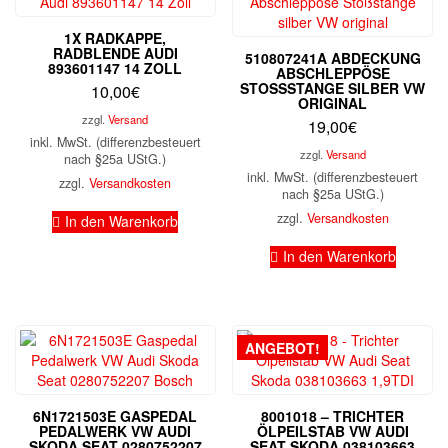
1X RADKAPPE,
RADBLENDE AUDI
510807241A ABDECKUNG
893601147 14 ZOLL
ABSCHLEPPÖSE
STOSSSTANGE SILBER VW O
10,00
€
RIGINAL
zzgl.
Versand
19,00
€
inkl. MwSt. (differenzbesteuert
zzgl.
Versand
nach §25a UStG.)
inkl. MwSt. (differenzbesteuert
zzgl.
Versandkosten
nach §25a UStG.)
zzgl.
Versandkosten
In den Warenkorb
In den Warenkorb
ANGEBOT!
6N1721503E GASPEDAL
8001018 – TRICHTER
PEDALWERK VW AUDI
ÖLPEILSTAB VW AUDI
SKODA SEAT 0280752207
SEAT SKODA 038103663