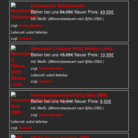
Krombacher Reklametafel
Ursprünglicher
Aktueller
Bisher bei uns
84,95
€
Neuer Preis:
49,95
€
Preis
Preis
inkl. MwSt. (differenzbesteuert nach §25a UStG.)
war:
ist:
zzgl.
Versandkosten
84,95€
49,95€.
Lieferzeit:
sofort lieferbar
zzgl.
Versand
Mercedes C-Klasse W202 Blinker Links
Ursprünglicher
Aktueller
Bisher bei uns
15,95
€
Neuer Preis:
10,95
€
Preis
Preis
inkl. MwSt. (differenzbesteuert nach §25a UStG.)
war:
ist:
zzgl.
Versandkosten
15,95€
10,95€.
Lieferzeit:
sofort lieferbar
zzgl.
Versand
Kennzeichenbeleuchtung Seat (MM)
Ursprünglicher
Aktueller
Bisher bei uns
12,99
€
Neuer Preis:
8,50
€
Preis
Preis
inkl. MwSt. (differenzbesteuert nach §25a UStG.)
war:
ist:
zzgl.
Versandkosten
12,99€
8,50€.
Lieferzeit:
sofort lieferbar
zzgl.
Versand
HP Enclosure Interlink (MM)