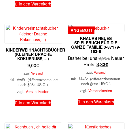
In den Warenkorb
ANGEBOT!
KNAURS NEUES
SPIELEBUCH FÜR DIE
GANZE FAMILIE 3-87179-
KINDERWEIHNACHTSBÜCHER
163-6
(KLEINER DRACHE
Ursprüng
Bisher bei uns
9,95
€
Neuer
KOKUSNUSS,…)
Aktueller
Preis
Preis:
3,33
€
9,00
€
Preis
war:
zzgl.
Versand
zzgl.
Versand
ist:
9,95€
inkl. MwSt. (differenzbesteuert
inkl. MwSt. (differenzbesteuert
3,33€.
nach §25a UStG.)
nach §25a UStG.)
zzgl.
Versandkosten
zzgl.
Versandkosten
In den Warenkorb
In den Warenkorb