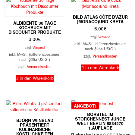
BILD ATLAS CÔTE D’AZUR
(MONACO)UND KRETA
ALDIDENTE 30 TAGE
KOCHBUCH MIT
6,00
€
DISCOUNTER PRODUKTE
zzgl.
Versand
3,00
€
inkl. MwSt. (differenzbesteuert
zzgl.
Versand
nach §25a UStG.)
inkl. MwSt. (differenzbesteuert
zzgl.
Versandkosten
nach §25a UStG.)
zzgl.
Versandkosten
In den Warenkorb
In den Warenkorb
ANGEBOT!
BORSTEL IM
STORCHENNEST JUNGE
BJÖRN WIINBLAD
WELT BERLIN 6834270
PRÄSENTIERT
1.AUFLAGE
KULINARISCHE
KÖSTLICHKEITEN
Ursprüng
Bisher bei uns
9,95
€
Neuer