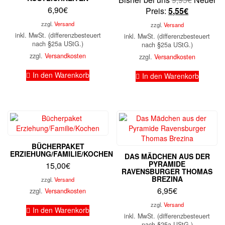
6,90
€
Aktueller
Preis
Preis:
5,55
€
Preis
war:
zzgl.
Versand
zzgl.
Versand
ist:
9,95€
inkl. MwSt. (differenzbesteuert
inkl. MwSt. (differenzbesteuert
5,55€.
nach §25a UStG.)
nach §25a UStG.)
zzgl.
Versandkosten
zzgl.
Versandkosten
In den Warenkorb
In den Warenkorb
BÜCHERPAKET
ERZIEHUNG/FAMILIE/KOCHEN
DAS MÄDCHEN AUS DER
PYRAMIDE
15,00
€
RAVENSBURGER THOMAS
BREZINA
zzgl.
Versand
6,95
€
zzgl.
Versandkosten
zzgl.
Versand
In den Warenkorb
inkl. MwSt. (differenzbesteuert
nach §25a UStG.)