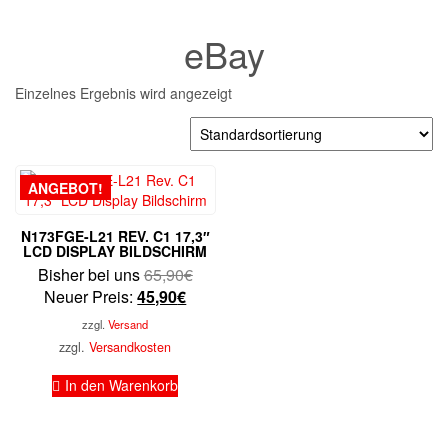
eBay
Einzelnes Ergebnis wird angezeigt
ANGEBOT!
N173FGE-L21 REV. C1 17,3″
LCD DISPLAY BILDSCHIRM
Ursprünglicher
Bisher bei uns
65,90
€
Aktueller
Preis
Neuer Preis:
45,90
€
Preis
war:
zzgl.
Versand
ist:
65,90€
zzgl.
Versandkosten
45,90€.
In den Warenkorb