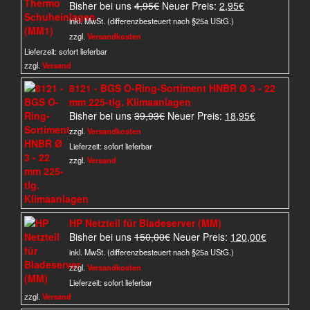
Ursprünglicher
Aktueller
Bisher bei uns
4,95
€
Neuer Preis:
2,95
€
Preis
Preis
inkl. MwSt. (differenzbesteuert nach §25a UStG.)
war:
ist:
zzgl.
Versandkosten
4,95€
2,95€.
Lieferzeit:
sofort lieferbar
zzgl.
Versand
8121 - BGS O-Ring-Sortiment HNBR Ø 3 - 22
mm 225-tlg. Klimaanlagen
Ursprünglicher
Aktueller
Bisher bei uns
39,93
€
Neuer Preis:
18,95
€
Preis
Preis
zzgl.
Versandkosten
war:
ist:
Lieferzeit:
sofort lieferbar
39,93€
18,95€.
zzgl.
Versand
HP Netzteil für Bladeserver (MM)
Ursprünglicher
Aktueller
Bisher bei uns
150,00
€
Neuer Preis:
120,00
€
Preis
Preis
inkl. MwSt. (differenzbesteuert nach §25a UStG.)
war:
ist:
zzgl.
Versandkosten
150,00€
120,00€.
Lieferzeit:
sofort lieferbar
zzgl.
Versand