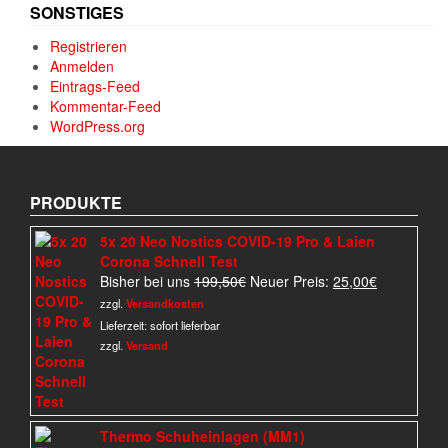
SONSTIGES
Registrieren
Anmelden
Eintrags-Feed
Kommentar-Feed
WordPress.org
PRODUKTE
5x 20 Neo Nostics COVID-19 Pro & Laien
Corona Schnell Test
Ursprünglicher
Aktueller
Bisher bei uns
199,50
€
Neuer Preis:
25,00
€
Preis
Preis
zzgl.
Versandkosten
war:
ist:
Lieferzeit:
sofort lieferbar
199,50€
25,00€.
zzgl.
Versand
Thermo Schuheinlagen (MM1)