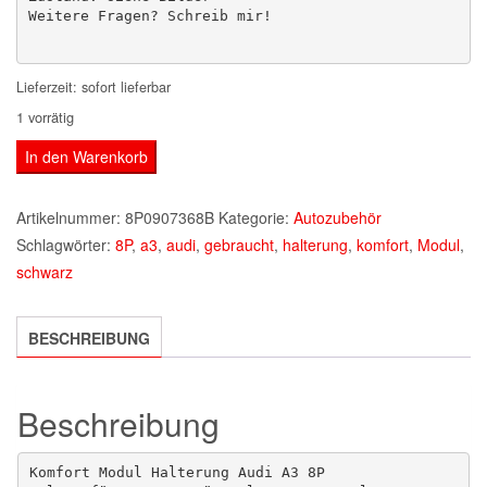
Lieferzeit:
sofort lieferbar
1 vorrätig
Komfort
In den Warenkorb
Modul
Halterung
Artikelnummer:
8P0907368B
Kategorie:
Autozubehör
Audi
Schlagwörter:
8P
,
a3
,
audi
,
gebraucht
,
halterung
,
komfort
,
Modul
,
A3
schwarz
8P
Menge
BESCHREIBUNG
Beschreibung
Komfort Modul Halterung Audi A3 8P 
