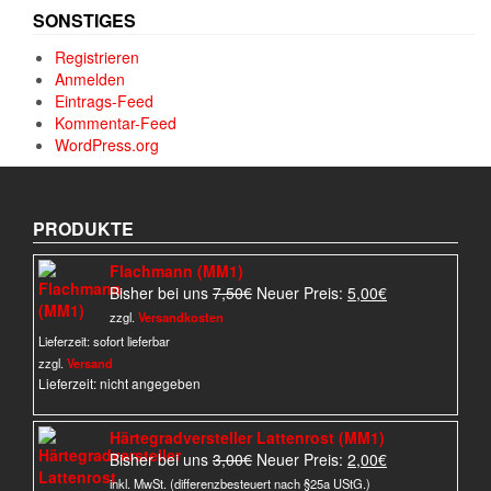
SONSTIGES
Registrieren
Anmelden
Eintrags-Feed
Kommentar-Feed
WordPress.org
PRODUKTE
Flachmann (MM1)
Ursprünglicher
Aktueller
Bisher bei uns
7,50
€
Neuer Preis:
5,00
€
Preis
Preis
zzgl.
Versandkosten
war:
ist:
Lieferzeit:
sofort lieferbar
7,50€
5,00€.
zzgl.
Versand
Lieferzeit: nicht angegeben
Härtegradversteller Lattenrost (MM1)
Ursprünglicher
Aktueller
Bisher bei uns
3,00
€
Neuer Preis:
2,00
€
Preis
Preis
inkl. MwSt. (differenzbesteuert nach §25a UStG.)