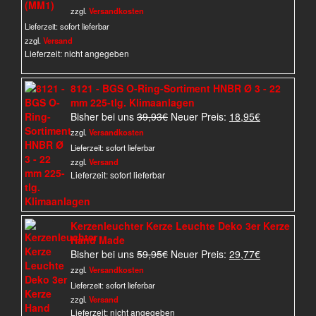
war:
ist:
zzgl.
Versandkosten
3,00€
2,00€.
Lieferzeit:
sofort lieferbar
zzgl.
Versand
Lieferzeit: nicht angegeben
8121 - BGS O-Ring-Sortiment HNBR Ø 3 - 22
mm 225-tlg. Klimaanlagen
Ursprünglicher
Aktueller
Bisher bei uns
39,93
€
Neuer Preis:
18,95
€
Preis
Preis
zzgl.
Versandkosten
war:
ist:
Lieferzeit:
sofort lieferbar
39,93€
18,95€.
zzgl.
Versand
Lieferzeit: sofort lieferbar
Kerzenleuchter Kerze Leuchte Deko 3er Kerze
Hand Made
Ursprünglicher
Aktueller
Bisher bei uns
59,95
€
Neuer Preis:
29,77
€
Preis
Preis
zzgl.
Versandkosten
war:
ist:
Lieferzeit:
sofort lieferbar
59,95€
29,77€.
zzgl.
Versand
Lieferzeit: nicht angegeben