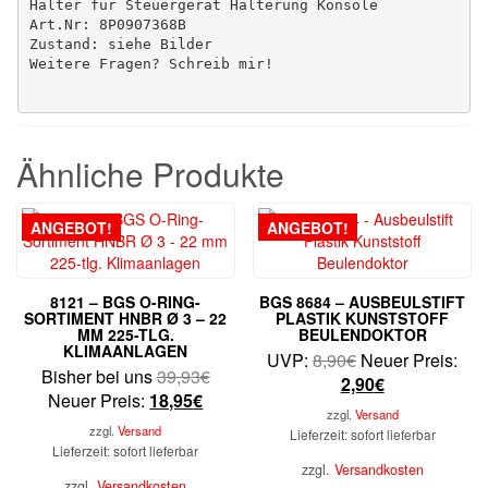
Halter für Steuergerät Halterung Konsole

Art.Nr: 8P0907368B

Zustand: siehe Bilder

Ähnliche Produkte
ANGEBOT!
ANGEBOT!
8121 – BGS O-RING-
BGS 8684 – AUSBEULSTIFT
SORTIMENT HNBR Ø 3 – 22
PLASTIK KUNSTSTOFF
MM 225-TLG.
BEULENDOKTOR
KLIMAANLAGEN
Ursprünglicher
UVP:
8,90
€
Neuer Preis:
Ursprünglicher
Bisher bei uns
39,93
€
Preis
Aktueller
2,90
€
Aktueller
Preis
Neuer Preis:
18,95
€
war:
Preis
zzgl.
Versand
Preis
war:
8,90€
ist:
zzgl.
Versand
Lieferzeit: sofort lieferbar
ist:
39,93€
Lieferzeit: sofort lieferbar
2,90€.
18,95€.
zzgl.
Versandkosten
zzgl.
Versandkosten