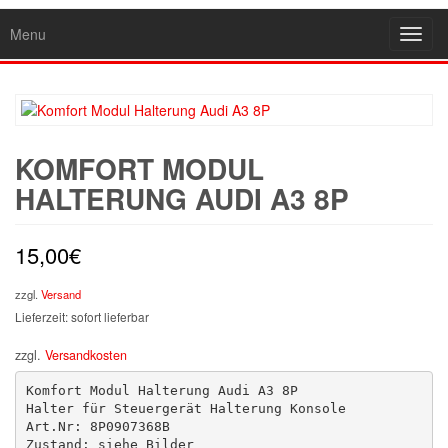
Menu
Toggl
navig
KOMFORT MODUL
HALTERUNG AUDI A3 8P
15,00
€
zzgl.
Versand
Lieferzeit: sofort lieferbar
zzgl.
Versandkosten
Komfort Modul Halterung Audi A3 8P 

Halter für Steuergerät Halterung Konsole

Art.Nr: 8P0907368B

Zustand: siehe Bilder
