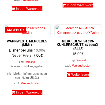
In den Warenkorb
In den Warenkorb
ANGEBOT!
WARNWESTE MERCEDES
MERCEDES-FS1559-
(MM1)
KÜHLERSCHUTZ-877968X-
VALEO
Ursprünglicher
Bisher bei uns
10,00
€
15,00
€
Aktueller
Preis
Neuer Preis:
7,00
€
Preis
war:
zzgl.
Versand
zzgl.
Versand
ist:
10,00€
zzgl.
Versandkosten
Lieferzeit: nicht angegeben
7,00€.
inkl. MwSt. (differenzbesteuert
Weiterlesen
nach §25a UStG.)
zzgl.
Versandkosten
In den Warenkorb