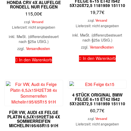
FELGE 6×15 ET42 IS42
HONDA CRV 4X ALUFELGE
5X120X72,5 1181959 151110
RONDELL NUR FELGEN
19,77
€
115,00
€
zzgl.
Versand
zzgl.
Versand
Lieferzeit: nicht angegeben
Lieferzeit: nicht angegeben
inkl. MwSt. (differenzbesteuert
inkl. MwSt. (differenzbesteuert
nach §25a UStG.)
nach §25a UStG.)
zzgl.
Versandkosten
zzgl.
Versandkosten
In den Warenkorb
In den Warenkorb
4 STÜCK ORIGINAL BMW
FELGE 6×15 ET42 IS42
5X120X72,5 1181959 151110
60,77
€
FÜR VW, AUDI 4X FELGE
PLATIN 6,5JX15H2ET38 4X
zzgl.
Versand
SOMMERREIFEN
Lieferzeit: nicht angegeben
MICHELIN195/65R15 91H