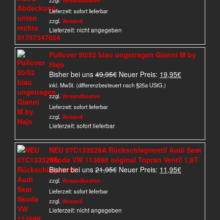
zzgl.
Versandkosten
45,00€
35,00€.
Lieferzeit:
sofort lieferbar
zzgl.
Versand
Lieferzeit: nicht angegeben
Pullover 50/52 blau ungetragen Gianni M by
Hajo
Ursprünglicher
Aktueller
Bisher bei uns
49,95
€
Neuer Preis:
19,95
€
Preis
Preis
inkl. MwSt. (differenzbesteuert nach §25a UStG.)
war:
ist:
zzgl.
Versandkosten
49,95€
19,95€.
Lieferzeit:
sofort lieferbar
zzgl.
Versand
Lieferzeit: sofort lieferbar
NEU 07C133529A Rückschlagventil Audi Seat
Skoda VW 113898 original Topran Ventil 1,8T
Ursprünglicher
Aktueller
Bisher bei uns
21,95
€
Neuer Preis:
11,95
€
Preis
Preis
zzgl.
Versandkosten
war:
ist:
Lieferzeit:
sofort lieferbar
21,95€
11,95€.
zzgl.
Versand
Lieferzeit: nicht angegeben