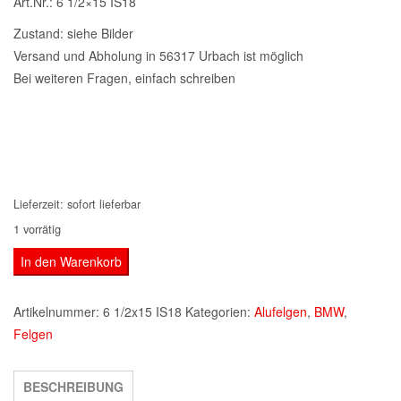
Art.Nr.: 6 1/2×15 IS18
Zustand: siehe Bilder
Versand und Abholung in 56317 Urbach ist möglich
Bei weiteren Fragen, einfach schreiben
Lieferzeit:
sofort lieferbar
1 vorrätig
original
In den Warenkorb
BMW
5er
Artikelnummer:
6 1/2x15 IS18
Kategorien:
Alufelgen
,
BMW
,
E39
Felgen
Alufelge
6
BESCHREIBUNG
1/2x15