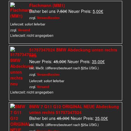
Flachmann (MM1)
Ursprünglicher
Aktueller
Bisher bei uns
7,50
€
Neuer Preis:
5,00
€
Preis
Preis
zzgl.
Versandkosten
war:
ist:
Lieferzeit:
sofort lieferbar
7,50€
5,00€.
zzgl.
Versand
Lieferzeit: nicht angegeben
51757347024 BMW Abdeckung unten rechts
neu
Ursprünglicher
Aktueller
Neuer Preis:
45,00
€
Neuer Preis:
35,00
€
Preis
Preis
inkl. MwSt. (differenzbesteuert nach §25a UStG.)
war:
ist:
zzgl.
Versandkosten
45,00€
35,00€.
Lieferzeit:
sofort lieferbar
zzgl.
Versand
Lieferzeit: nicht angegeben
BMW 7 G11 G12 ORIGINAL NEUE Abdeckung
unten rechts 51757347024
Ursprünglicher
Aktueller
Bisher bei uns
45,00
€
Neuer Preis:
35,00
€
Preis
Preis
inkl. MwSt. (differenzbesteuert nach §25a UStG.)
war:
ist: