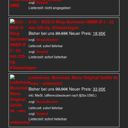
zzgl.
Versand
Lieferzeit: nicht angegeben
8121 - BGS O-Ring-Sortiment HNBR Ø 3 - 22
mm 225-tlg. Klimaanlagen
Ursprünglicher
Aktueller
Bisher bei uns
39,93
€
Neuer Preis:
18,95
€
Preis
Preis
zzgl.
Versandkosten
war:
ist:
Lieferzeit:
sofort lieferbar
39,93€
18,95€.
zzgl.
Versand
Lieferzeit: sofort lieferbar
Lederhose, Motorrad, Retro Original Größe 46
- neu - unbenutzt
Ursprünglicher
Aktueller
Bisher bei uns
99,90
€
Neuer Preis:
33,95
€
Preis
Preis
inkl. MwSt. (differenzbesteuert nach §25a UStG.)
war:
ist:
zzgl.
Versandkosten
99,90€
33,95€.
Lieferzeit:
sofort lieferbar
zzgl.
Versand
Lieferzeit: sofort lieferbar