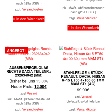
nach §25a UStG.)
10,00
inkl. MwSt. (differenzbesteuert
zzgl.
Versandkosten
nach §25a UStG.)
zzgl.
Versandkosten
In den Warenkorb
In den Warenkorb
ANGEBOT!
AUSSENSPIEGELGLAS
RECHTS DACIA TEILENR.:
STAHLFELGE 4 STÜCK
232634042 (MM)
RENAULT, DACIA, NISSAN
6×15 ET50 4×100 60,1MM
Ursprünglicher
Bisher bei uns
15,00
€
MAM ST1 (AG)
Aktueller
Preis
Neuer Preis:
12,00
€
99,99
€
Preis
war:
zzgl.
Versand
ist:
15,00€
zzgl.
Versand
inkl. MwSt. (differenzbesteuert
Lieferzeit: sofort lieferbar
12,00€.
nach §25a UStG.)
zzgl.
Versandkosten
zzgl.
Versandkosten