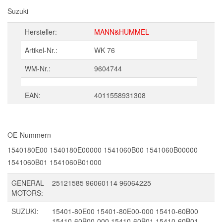
Suzuki
Hersteller:
MANN&HUMMEL
Artikel-Nr.:
WK 76
WM-Nr.:
9604744
EAN:
4011558931308
OE-Nummern
1540180E00
1540180E00000
1541060B00
1541060B00000
1541060B01
1541060B01000
GENERAL
25121585
96060114
96064225
MOTORS:
SUZUKI:
15401-80E00
15401-80E00-000
15410-60B00
15410-60B00-000
15410-60B01
15410-60B01-