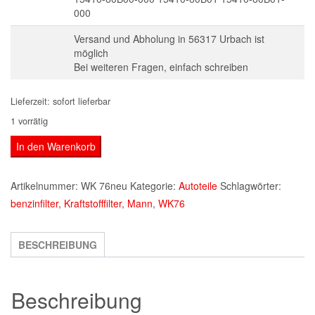
000
Versand und Abholung in 56317 Urbach ist
möglich
Bei weiteren Fragen, einfach schreiben
Lieferzeit:
sofort lieferbar
1 vorrätig
Original
In den Warenkorb
MANN-
FILTER
Artikelnummer:
WK 76neu
Kategorie:
Autoteile
Schlagwörter:
Kraftstofffilter
benzinfilter
,
Kraftstofffilter
,
Mann
,
WK76
WK
76
BESCHREIBUNG
Menge
Beschreibung