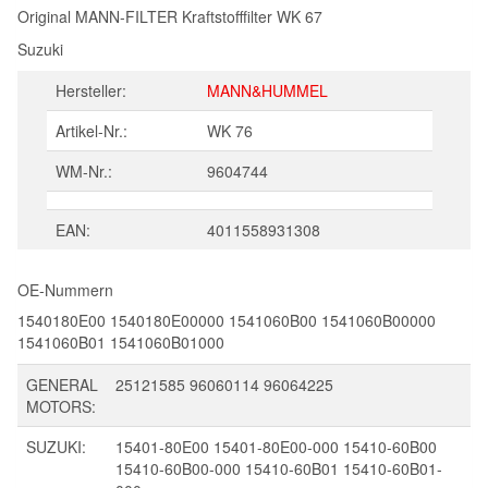
Original MANN-FILTER Kraftstofffilter WK 67
Suzuki
Hersteller:
MANN&HUMMEL
Artikel-Nr.:
WK 76
WM-Nr.:
9604744
EAN:
4011558931308
OE-Nummern
1540180E00
1540180E00000
1541060B00
1541060B00000
1541060B01
1541060B01000
GENERAL
25121585
96060114
96064225
MOTORS:
SUZUKI:
15401-80E00
15401-80E00-000
15410-60B00
15410-60B00-000
15410-60B01
15410-60B01-