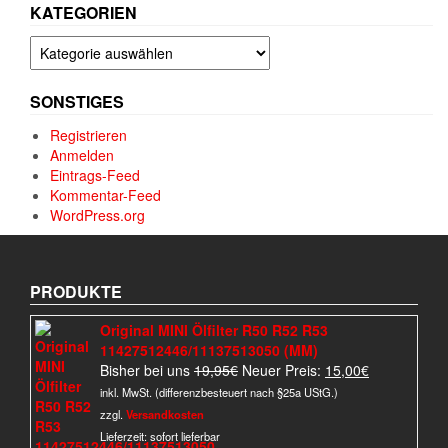
KATEGORIEN
Kategorien
SONSTIGES
Registrieren
Anmelden
Eintrags-Feed
Kommentar-Feed
WordPress.org
PRODUKTE
Original MINI Ölfilter R50 R52 R53
11427512446/11137513050 (MM)
Ursprünglicher
Aktueller
Bisher bei uns
19,95
€
Neuer Preis:
15,00
€
Preis
Preis
inkl. MwSt. (differenzbesteuert nach §25a UStG.)
war:
ist:
zzgl.
Versandkosten
19,95€
15,00€.
Lieferzeit:
sofort lieferbar