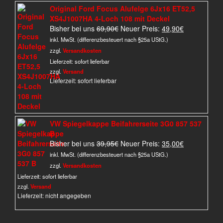
Original Ford Focus Alufelge 6Jx16 ET52,5
XS4J1007HA 4-Loch 108 mit Deckel
Ursprünglicher
Aktueller
Bisher bei uns
69,90
€
Neuer Preis:
49,90
€
Preis
Preis
inkl. MwSt. (differenzbesteuert nach §25a UStG.)
war:
ist:
zzgl.
Versandkosten
69,90€
49,90€.
Lieferzeit:
sofort lieferbar
zzgl.
Versand
Lieferzeit: sofort lieferbar
VW Spiegelkappe Beifahrerseite 3G0 857 537
B
Ursprünglicher
Aktueller
Bisher bei uns
39,95
€
Neuer Preis:
35,00
€
Preis
Preis
inkl. MwSt. (differenzbesteuert nach §25a UStG.)
war:
ist:
zzgl.
Versandkosten
39,95€
35,00€.
Lieferzeit:
sofort lieferbar
zzgl.
Versand
Lieferzeit: nicht angegeben