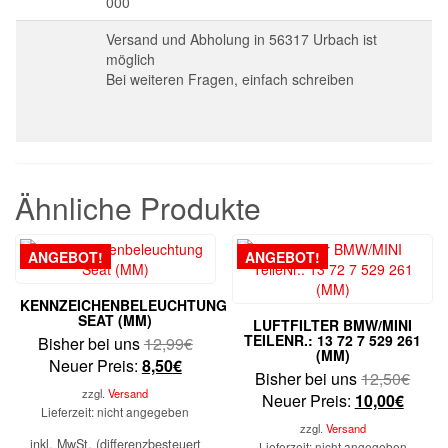
000
Versand und Abholung in 56317 Urbach ist
möglich
Bei weiteren Fragen, einfach schreiben
Ähnliche Produkte
ANGEBOT!
ANGEBOT!
KENNZEICHENBELEUCHTUNG
SEAT (MM)
LUFTFILTER BMW/MINI
TEILENR.: 13 72 7 529 261
Ursprünglicher
Bisher bei uns
12,99
€
(MM)
Aktueller
Preis
Neuer Preis:
8,50
€
Urspr
Bisher bei uns
12,50
€
Preis
war:
zzgl.
Versand
Aktuel
Preis
Neuer Preis:
10,00
€
ist:
12,99€
Lieferzeit: nicht angegeben
Preis
war:
8,50€.
zzgl.
Versand
ist:
12,5
inkl. MwSt. (differenzbesteuert
Lieferzeit: nicht angegeben