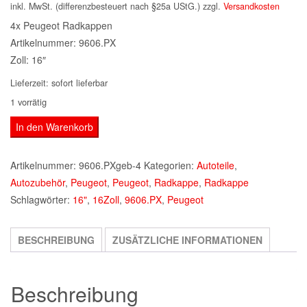
inkl. MwSt. (differenzbesteuert nach §25a UStG.)
zzgl.
Versandkosten
4x Peugeot Radkappen
Artikelnummer: 9606.PX
Zoll: 16″
Lieferzeit:
sofort lieferbar
1 vorrätig
4x
In den Warenkorb
Stück
Peugeot
Artikelnummer:
9606.PXgeb-4
Kategorien:
Autoteile
,
Radkappen
Autozubehör
,
Peugeot
,
Peugeot
,
Radkappe
,
Radkappe
9606.PX
Schlagwörter:
16"
,
16Zoll
,
9606.PX
,
Peugeot
16"
Zoll
BESCHREIBUNG
ZUSÄTZLICHE INFORMATIONEN
Partner
Tepee
Menge
Beschreibung