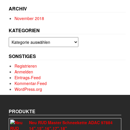
ARCHIV
November 2018
KATEGORIEN
Kategorien
SONSTIGES
Registrieren
Anmelden
Eintrags-Feed
Kommentar-Feed
WordPress.org
PRODUKTE
Neu RUD Master Schneekette ADAC 97884
14",15",16",17",18"