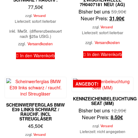
7H0407181 NEU! (AG)
77,50
€
Urspr
Bisher bei uns
59,90
€
zzgl.
Versand
Aktuel
Preis
Neuer Preis:
31,90
€
Lieferzeit: sofort lieferbar
Preis
war:
zzgl.
Versand
ist:
59,9
inkl. MwSt. (differenzbesteuert
Lieferzeit: sofort lieferbar
nach §25a UStG.)
31,90
zzgl.
Versandkosten
zzgl.
Versandkosten
In den Warenkorb
In den Warenkorb
ANGEBOT!
KENNZEICHENBELEUCHTUNG
SEAT (MM)
SCHEINWERFERGLAS BMW
E39 LINKS SCHWARZ /
Urspr
Bisher bei uns
12,99
€
RAUCHF. INCL
Aktuell
Preis
Neuer Preis:
8,50
€
STREUGLÄSER
Preis
war:
45,50
€
zzgl.
Versand
ist:
12,9
Lieferzeit: nicht angegeben
zzgl.
Versand
8,50€.