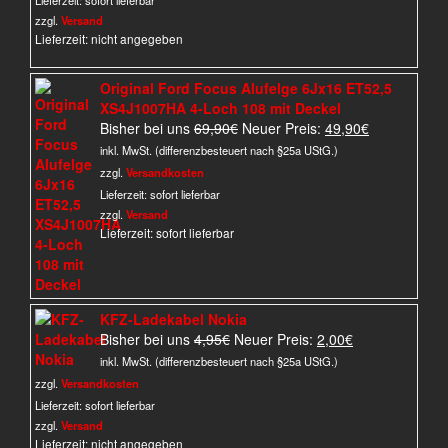
Lieferzeit:
sofort lieferbar
zzgl.
Versand
Lieferzeit: nicht angegeben
Original Ford Focus Alufelge 6Jx16 ET52,5
XS4J1007HA 4-Loch 108 mit Deckel
Ursprünglicher
Aktueller
Bisher bei uns
69,90
€
Neuer Preis:
49,90
€
Preis
Preis
inkl. MwSt. (differenzbesteuert nach §25a UStG.)
war:
ist:
zzgl.
Versandkosten
69,90€
49,90€.
Lieferzeit:
sofort lieferbar
zzgl.
Versand
Lieferzeit: sofort lieferbar
KFZ-Ladekabel Nokia
Ursprünglicher
Aktueller
Bisher bei uns
4,95
€
Neuer Preis:
2,00
€
Preis
Preis
inkl. MwSt. (differenzbesteuert nach §25a UStG.)
war:
ist:
zzgl.
Versandkosten
4,95€
2,00€.
Lieferzeit:
sofort lieferbar
zzgl.
Versand
Lieferzeit: nicht angegeben