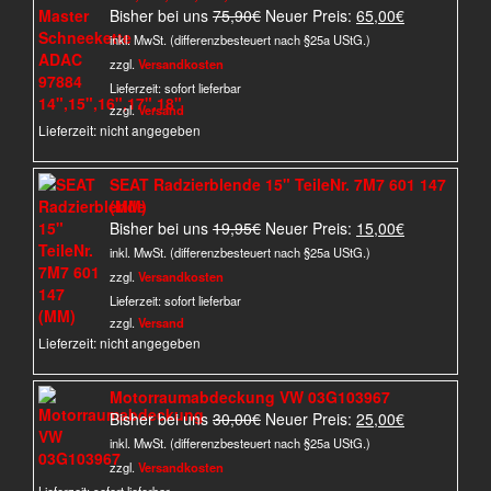
Ursprünglicher
Aktueller
Bisher bei uns
75,90
€
Neuer Preis:
65,00
€
Preis
Preis
inkl. MwSt. (differenzbesteuert nach §25a UStG.)
war:
ist:
zzgl.
Versandkosten
75,90€
65,00€.
Lieferzeit:
sofort lieferbar
zzgl.
Versand
Lieferzeit: nicht angegeben
SEAT Radzierblende 15" TeileNr. 7M7 601 147
(MM)
Ursprünglicher
Aktueller
Bisher bei uns
19,95
€
Neuer Preis:
15,00
€
Preis
Preis
inkl. MwSt. (differenzbesteuert nach §25a UStG.)
war:
ist:
zzgl.
Versandkosten
19,95€
15,00€.
Lieferzeit:
sofort lieferbar
zzgl.
Versand
Lieferzeit: nicht angegeben
Motorraumabdeckung VW 03G103967
Ursprünglicher
Aktueller
Bisher bei uns
30,00
€
Neuer Preis:
25,00
€
Preis
Preis
inkl. MwSt. (differenzbesteuert nach §25a UStG.)
war:
ist:
zzgl.
Versandkosten
30,00€
25,00€.